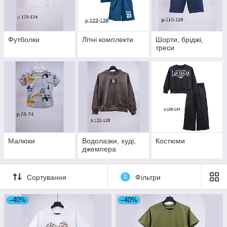
Футболки
Літні комплекти
Шорти, бріджі,
треси
Малюки
Водолазки, худі,
Костюми
джемпера
Сортування
0
Фільтри
–40%
–40%