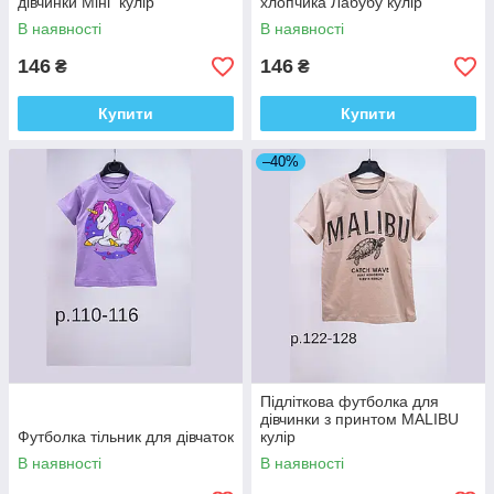
дівчинки Міні кулір
хлопчика Лабубу кулір
В наявності
В наявності
146
146
₴
₴
Купити
Купити
–40%
Підліткова футболка для
дівчинки з принтом MALIBU
Футболка тільник для дівчаток
кулір
В наявності
В наявності