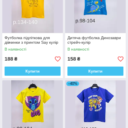
Футболка підліткова для
Дитяча футболка Динозаври
дівчинки з принтом Say кулір
стрейч-кулір
В наявності
В наявності
188
158
₴
₴
Купити
Купити
–40%