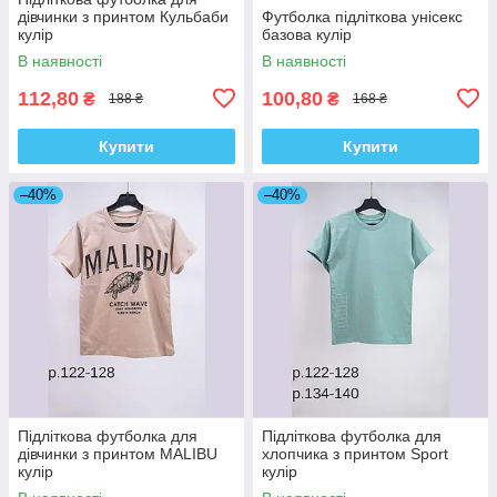
дівчинки з принтом Кульбаби
Футболка підліткова унісекс
кулір
базова кулір
В наявності
В наявності
112,80
100,80
₴
₴
188 ₴
168 ₴
Купити
Купити
–40%
–40%
Підліткова футболка для
Підліткова футболка для
дівчинки з принтом MALIBU
хлопчика з принтом Sport
кулір
кулір