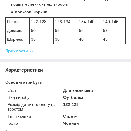
пошиття легких літніх виробів.
Кольори: чорний
Розмір
122-128
128-134
134-140
140-146
Довжина
50
53
56
59
Ширина
36
38
40
43
Приховати
Характеристики
Основні атрибути
Стать
Для хлопчиків
Вид виробу
Футболка
Розмір дитячого одягу (за
122-128
зростом)
Тип тканини
Стретч
Колір
Чорний