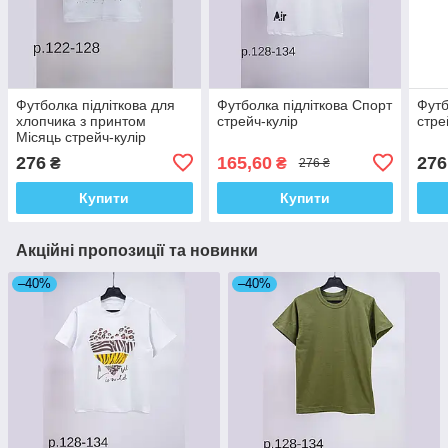
Футболка підліткова для
Футболка підліткова Спорт
Футб
хлопчика з принтом
стрейч-кулір
стре
Місяць стрейч-кулір
276
165,60
276
₴
₴
276 ₴
Купити
Купити
Акційні пропозиції та новинки
–40%
–40%