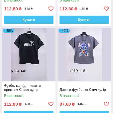
В наявності
В наявності
112,80
112,80
₴
₴
188 ₴
188 ₴
Купити
Купити
–40%
–40%
Футболка підліткова з
принтом Спорт кулір
Дитяча футболка Стич кулір
В наявності
В наявності
112,80
87,60
₴
₴
188 ₴
146 ₴