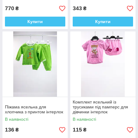
770
343
₴
₴
Купити
Купити
Комплект ясельний із
Піжама ясельна для
трусиками під памперс для
хлопчика з принтом інтерлок
дівчинки інтерлок
В наявності
В наявності
136
115
₴
₴