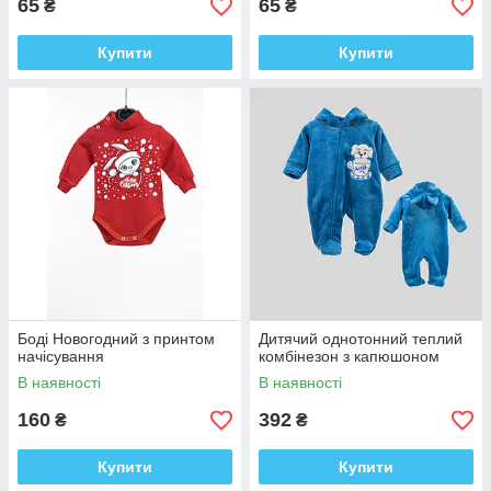
65
65
₴
₴
Купити
Купити
Боді Новогодний з принтом
Дитячий однотонний теплий
начісування
комбінезон з капюшоном
В наявності
В наявності
160
392
₴
₴
Купити
Купити