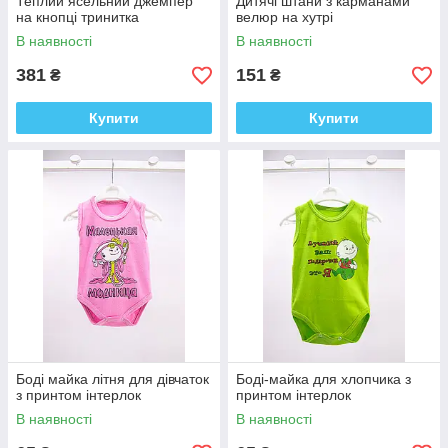
Теплий ясельний джемпер
Дитячі штани з карманами
на кнопці тринитка
велюр на хутрі
В наявності
В наявності
381
151
₴
₴
Купити
Купити
Боді майка літня для дівчаток
Боді-майка для хлопчика з
з принтом інтерлок
принтом інтерлок
В наявності
В наявності