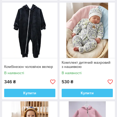
Комплект дитячий махровий
Комбінезон чоловічок велюр
з нашивкою
В наявності
В наявності
346
530
₴
₴
Купити
Купити