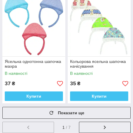
Ясельна однотонна шапочка
Кольорова ясельна шапочка
махра
начісування
В наявності
В наявності
37
35
₴
₴
Купити
Купити
Показати ще
1
/ 7