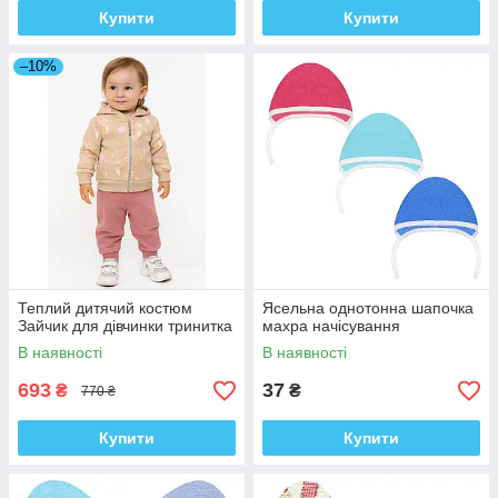
Купити
Купити
–10%
Теплий дитячий костюм
Ясельна однотонна шапочка
Зайчик для дівчинки тринитка
махра начісування
В наявності
В наявності
693
37
₴
₴
770 ₴
Купити
Купити