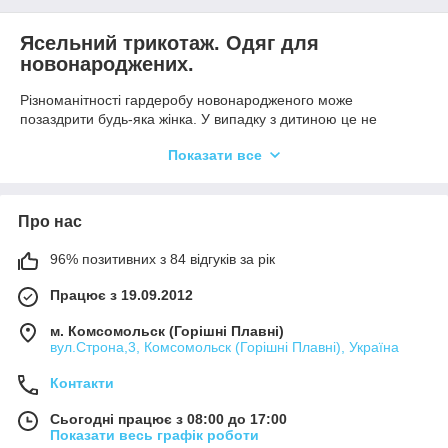
Ясельний трикотаж. Одяг для
новонароджених.
Різноманітності гардеробу новонародженого може
позаздрити будь-яка жінка. У випадку з дитиною це не
данина моді, а необхідність. У перший рік життя малюка одяг
Показати все
так часто брудниться, що парою повзунків не обійтися. До
того ж, на різні випадки потрібна різна одяг. Для сну в теплій
ліжечку - легке боді, а для ігор на підлозі – більш щільне або
додаткова кофточка. Для походу в поліклініку - одяг, яка легко
Про нас
розстібається, а для прогулянки в холодний день, навпаки, –
злитий костюмчик, щоб не продувало спинку. Таких ситуацій
96% позитивних з 84 відгуків за рік
– десятки, і для кожної з них мама повинна підібрати
відповідний одяг, щоб малюку було тепло і затишно.
Працює з 19.09.2012
Одяг для новонароджених
м. Комсомольск (Горішні Плавні)
Дитячий трикотаж
– універсальна і незамінна одяг для
вул.Строна,3, Комсомольск (Горішні Плавні), Україна
новонароджених. Він еластичний, тому легко одягається, не
Контакти
обмежує рухів і не втрачає форму. Щільне трикотажне
полотно чудово підходить для повзунків, сліпів, костюмчиків.
Сьогодні працює з 08:00 до 17:00
Для одягу дітей ясельної вікової групи має використовуватися
Показати весь графік роботи
матеріал, виготовлений з натуральних волокон або з