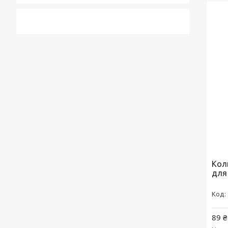
Кол
для 
89 ₴