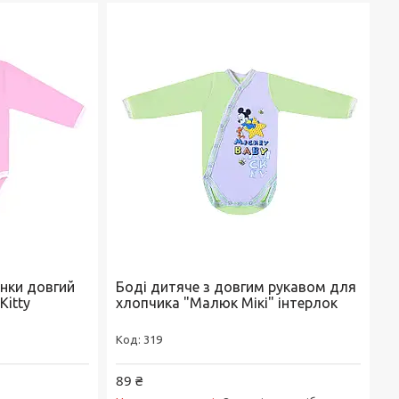
инки довгий
Боді дитяче з довгим рукавом для
Kitty
хлопчика "Малюк Мікі" інтерлок
319
89 ₴