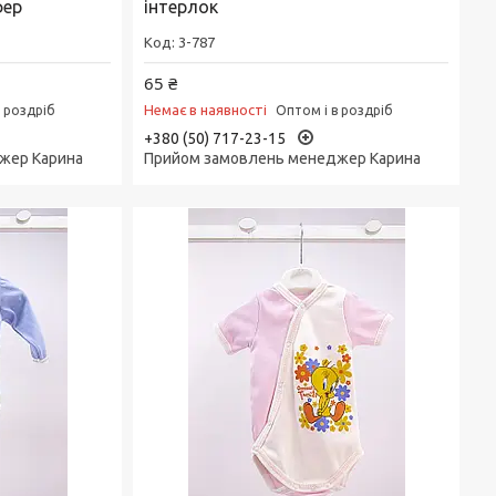
фер
інтерлок
3-787
65 ₴
Немає в наявності
в роздріб
Оптом і в роздріб
+380 (50) 717-23-15
жер Карина
Прийом замовлень менеджер Карина