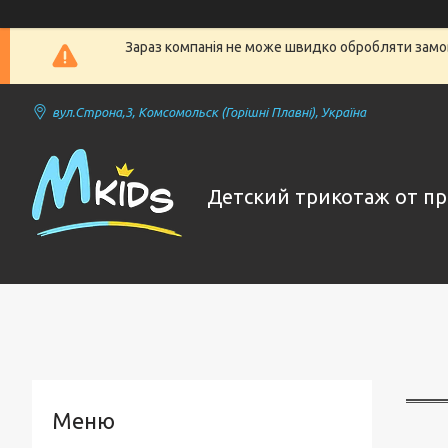
Зараз компанія не може швидко обробляти замов
вул.Строна,3, Комсомольск (Горішні Плавні), Україна
Детский трикотаж от п