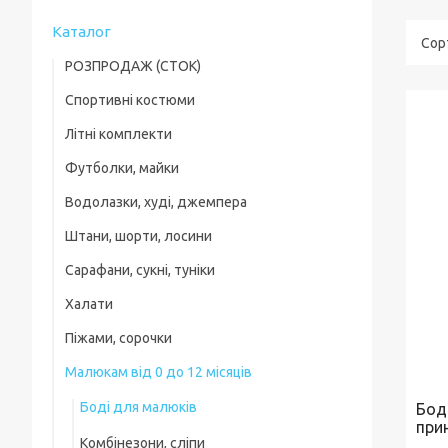
Каталог
РОЗПРОДАЖ (СТОК)
Спортивні костюми
Футболки
Літні комплекти
Хлопчикам
Літні комплекти
Футболки, майки
Хлопчикам
Дівчаткам
Шорти, бріджі, треси
Водолазки, худі, джемпера
Хлопчикам
Дівчаткам
Малюки
Штани, шорти, лосини
Хлопчикам
Дівчаткам
Водолазки, худі, джемпера
Сарафани, сукні, туніки
Спортивні штани та підштанці
Дівчаткам
Костюми
Халати
Шорти, Бриджі
Піжами, сорочки
Лосини, легінси, треси
Малюкам від 0 до 12 місяців
Хлопчикам
Боді для малюків
Бод
Дівчаткам
при
Комбінезони, сліпи