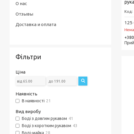
рук
О нас
Отзывы
125 
Доставка и оплата
Нема
+380
Прий
Фільтри
Ціна
Наявність
В наявності
21
Вид виробу
Боді з довгим рукавом
41
Боді з коротким рукавом
43
Боді-майка
28