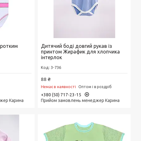
оротким
Дитячий боді довгий рукав із
к
принтом Жирафик для хлопчика
інтерлок
3-736
88 ₴
Немає в наявності
Оптом і в роздріб
+380 (50) 717-23-15
жер Карина
Прийом замовлень менеджер Карина