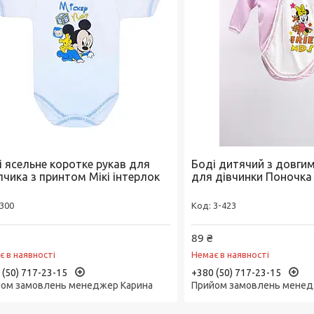
і ясельне коротке рукав для
Боді дитячий з довги
пчика з принтом Мікі інтерлок
для дівчинки Поночка
300
3-423
89 ₴
є в наявності
Немає в наявності
 (50) 717-23-15
+380 (50) 717-23-15
ом замовлень менеджер Карина
Прийом замовлень менед