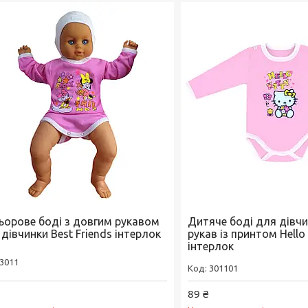
ьорове боді з довгим рукавом
Дитяче боді для дівч
дівчинки Best Friends інтерлок
рукав із принтом Hello 
інтерлок
3011
301101
89 ₴