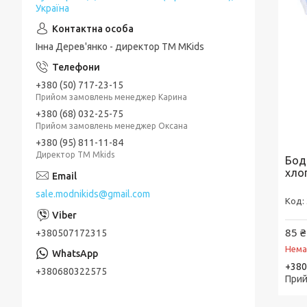
Україна
Інна Дерев'янко - директор TM MKids
+380 (50) 717-23-15
Прийом замовлень менеджер Карина
+380 (68) 032-25-75
Прийом замовлень менеджер Оксана
+380 (95) 811-11-84
Директор ТМ Mkids
Бод
хло
sale.modnikids@gmail.com
85 ₴
+380507172315
Нема
+380
+380680322575
Прий