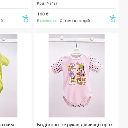
7-2427
160 ₴
Купити
Купи
В наявності
іб
Оптом і в роздріб
ротким
Боді коротке рукав дівчинці горох