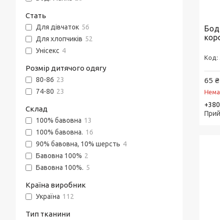
Стать
Для дівчаток
56
Боді
кор
Для хлопчиків
52
Унісекс
4
Розмір дитячого одягу
65 ₴
80-86
23
74-80
23
Нема
+380
Склад
Прий
100% бавовна
13
100% бавовна.
16
90% бавовна, 10% шерсть
4
Бавовна 100%
2
Бавовна 100%.
5
Країна виробник
Україна
112
Тип тканини