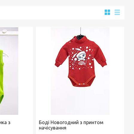
ика з
Боді Новогодний з принтом
начісування