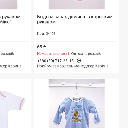
м рукавом
Боді на запах дівчинці з коротким
іккі"
рукавом
3-403
65 ₴
Немає в наявності
в роздріб
Оптом і в роздріб
+380 (50) 717-23-15
жер Карина
Прийом замовлень менеджер Карина