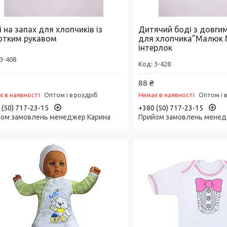
 на запах для хлопчиків із
Дитячий боді з довги
отким рукавом
для хлопчика"Малюк М
інтерлок
3-408
3-428
88 ₴
є в наявності
Немає в наявності
Оптом і в роздріб
Оптом і 
 (50) 717-23-15
+380 (50) 717-23-15
ом замовлень менеджер Карина
Прийом замовлень менед