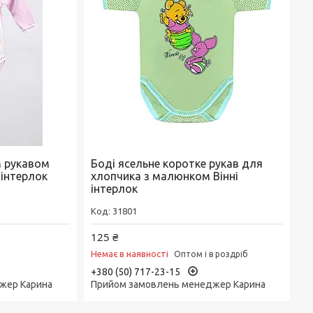
м рукавом
Боді ясельне коротке рукав для
 інтерлок
хлопчика з малюнком Вінні
інтерлок
31801
125 ₴
Немає в наявності
Оптом і в роздріб
+380 (50) 717-23-15
жер Карина
Прийом замовлень менеджер Карина