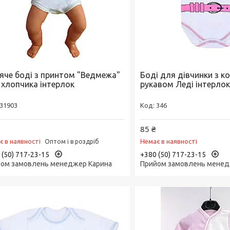
яче боді з принтом "Ведмежа"
Боді для дівчинки з к
 хлопчика інтерлок
рукавом Леді інтерло
31903
346
85 ₴
є в наявності
Немає в наявності
Оптом і в роздріб
 (50) 717-23-15
+380 (50) 717-23-15
ом замовлень менеджер Карина
Прийом замовлень менед