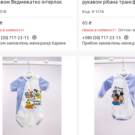
авом Ведмежатко інтерлок
рукавом рібана транс
318
9-1216
₴
65 ₴
є в наявності
Немає в наявності
Оптом і 
 (50) 717-23-15
+380 (50) 717-23-15
ом замовлень менеджер Карина
Прийом замовлень менед