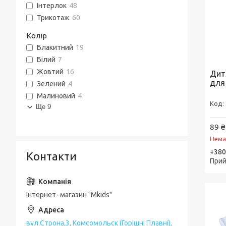
Інтерлок
48
Трикотаж
60
Колір
Блакитний
19
Білий
7
Жовтий
16
Дит
для
Зелений
4
Малиновий
4
Ще 9
89 ₴
Нема
+380
Контакти
Прий
Інтернет- магазин "Mkids"
вул.Строна,3, Комсомольск (Горішні Плавні),