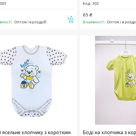
303
303
65 ₴
Купити
явності
В наявності
Оптом і в роздріб
Оптом і в роздр
і ясельне хлопчику з коротким
Боді на хлопчика з ко