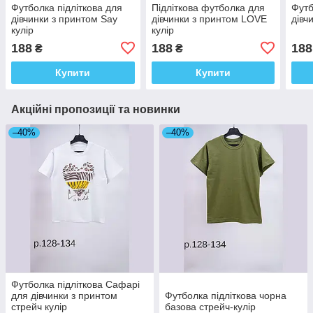
Футболка підліткова для
Підліткова футболка для
Футб
дівчинки з принтом Say
дівчинки з принтом LOVE
дівч
кулір
кулір
188
188
188
₴
₴
Купити
Купити
Акційні пропозиції та новинки
–40%
–40%
Футболка підліткова Сафарі
для дівчинки з принтом
Футболка підліткова чорна
стрейч кулір
базова стрейч-кулір