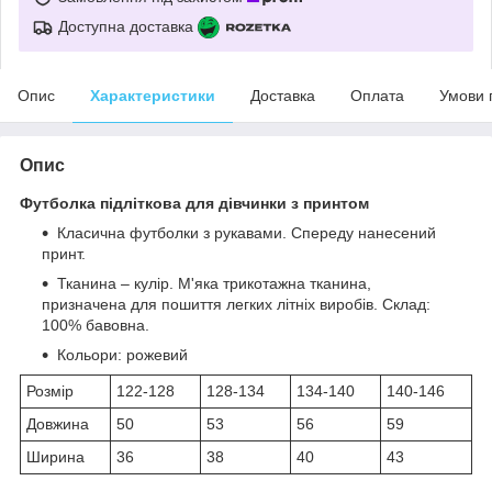
Доступна доставка
Опис
Характеристики
Доставка
Оплата
Умови 
Опис
Футболка підліткова для дівчинки з принтом
Класична футболки з рукавами. Спереду нанесений
принт.
Тканина – кулір. М'яка трикотажна тканина,
призначена для пошиття легких літніх виробів. Склад:
100% бавовна.
Кольори: рожевий
Розмір
122-128
128-134
134-140
140-146
Довжина
50
53
56
59
Ширина
36
38
40
43