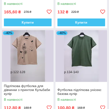
В наявності
В наявності
165,60
132
₴
₴
276 ₴
220 ₴
Купити
Купити
–40%
–40%
Підліткова футболка для
дівчинки з принтом Кульбаби
Футболка підліткова унісекс
кулір
базова кулір
В наявності
В наявності
112,80
100,80
₴
₴
188 ₴
168 ₴