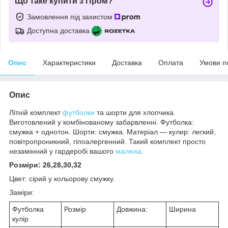
Що таке купити з Пром?
Замовлення під захистом
Доступна доставка
Опис
Характеристики
Доставка
Оплата
Умови п
Опис
Літній комплект
футболки
та шорти для хлопчика.
Виготовлений у комбінованому забарвленні. Футболка:
смужка + однотон. Шорти: смужка. Матеріал — кулир: легкий,
повітропроникний, гіпоалергенний. Такий комплект просто
незамінний у гардеробі вашого
малюка
.
Розміри: 26,28,30,32
Цвет: сірий у кольорову смужку.
Заміри:
Футболка
Розмір
Довжина:
Ширина
кулір