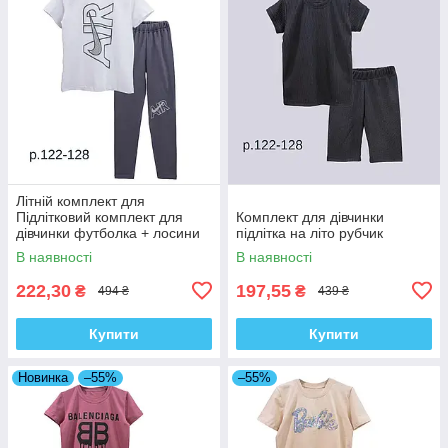
Літній комплект для
Підлітковий комплект для
Комплект для дівчинки
дівчинки футболка + лосини
підлітка на літо рубчик
СпортАбстракція
В наявності
В наявності
222,30
197,55
₴
₴
494 ₴
439 ₴
Купити
Купити
Новинка
–55%
–55%