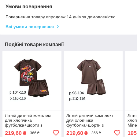
Умови повернення
Повернення товару впродовж 14 днів за домовленістю
Всі умови повернення
Подібні товари компанії
Літній дитячій комплект
Літній дитячій комплект
Літн
для хлопчика
для хлопчика
хлоп
футболка+шорти з
футболка+шорти з
Mine
принтом Sport стрейч-
принтом Sport стрейч-
219,60
219,60
195
₴
₴
366 ₴
366 ₴
кулір
кулір