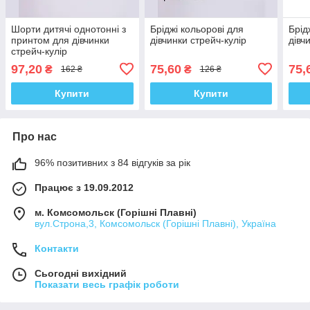
Шорти дитячі однотонні з
Бріджі кольорові для
Брід
принтом для дівчинки
дівчинки стрейч-кулір
дівч
стрейч-кулір
97,20
75,60
75,
₴
₴
162 ₴
126 ₴
Купити
Купити
Про нас
96% позитивних з 84 відгуків за рік
Працює з 19.09.2012
м. Комсомольск (Горішні Плавні)
вул.Строна,3, Комсомольск (Горішні Плавні), Україна
Контакти
Сьогодні вихідний
Показати весь графік роботи