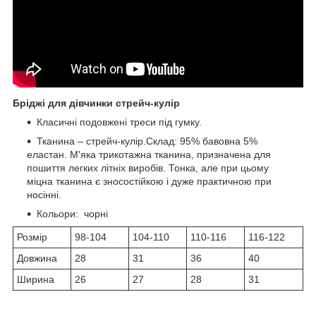
Бріджі для дівчинки стрейч-кулір
Класичні подовжені треси під гумку.
Тканина – стрейч-кулір.Склад: 95% бавовна 5%
еластан. М'яка трикотажна тканина, призначена для
пошиття легких літніх виробів. Тонка, але при цьому
міцна тканина є зносостійкою і дуже практичною при
носінні.
Кольори: чорні
Розмір
98-104
104-110
110-116
116-122
Довжина
28
31
36
40
Ширина
26
27
28
31