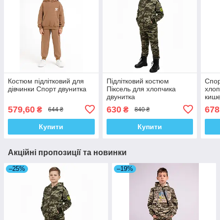
Костюм підлітковий для
Підлітковий костюм
Спор
дівчинки Спорт двунитка
Піксель для хлопчика
хлоп
двунитка
кише
579,60
630
678
₴
₴
644 ₴
840 ₴
Купити
Купити
Акційні пропозиції та новинки
–25%
–19%