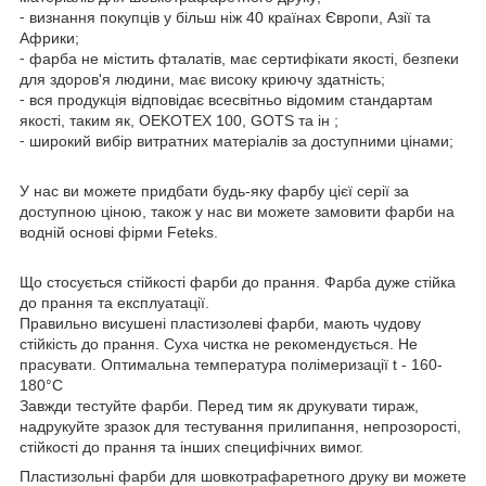
⁃ визнання покупців у більш ніж 40 країнах Європи, Азії та
Африки;
⁃ фарба не містить фталатів, має сертифікати якості, безпеки
для здоров'я людини, має високу криючу здатність;
⁃ вся продукція відповідає всесвітньо відомим стандартам
якості, таким як, OEKOTEX 100, GOTS та ін ;
⁃ широкий вибір витратних матеріалів за доступними цінами;
У нас ви можете придбати будь-яку фарбу цієї серії за
доступною ціною, також у нас ви можете замовити фарби на
водній основі фірми Feteks.
Що стосується стійкості фарби до прання. Фарба дуже стійка
до прання та експлуатації.
Правильно висушені пластизолеві фарби, мають чудову
стійкість до прання. Суха чистка не рекомендується. Не
прасувати. Оптимальна температура полімеризації t - 160-
180°C
Завжди тестуйте фарби. Перед тим як друкувати тираж,
надрукуйте зразок для тестування прилипання, непрозорості,
стійкості до прання та інших специфічних вимог.
Пластизольні фарби для шовкотрафаретного друку ви можете