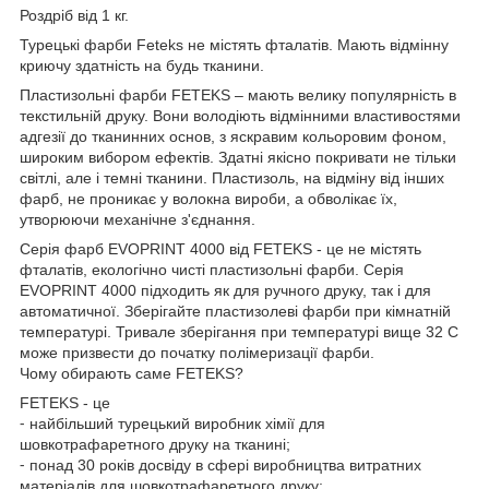
Роздріб від 1 кг.
Турецькі фарби Feteks не містять фталатів. Мають відмінну
криючу здатність на будь тканини.
Пластизольні фарби FETEKS – мають велику популярність в
текстильній друку. Вони володіють відмінними властивостями
адгезії до тканинних основ, з яскравим кольоровим фоном,
широким вибором ефектів. Здатні якісно покривати не тільки
світлі, але і темні тканини. Пластизоль, на відміну від інших
фарб, не проникає у волокна вироби, а обволікає їх,
утворюючи механічне з'єднання.
Серія фарб EVOPRINT 4000 від FETEKS - це не містять
фталатів, екологічно чисті пластизольні фарби. Серія
EVOPRINT 4000 підходить як для ручного друку, так і для
автоматичної. Зберігайте пластизолеві фарби при кімнатній
температурі. Тривале зберігання при температурі вище 32 С
може призвести до початку полімеризації фарби.
Чому обирають саме FETEKS?
FETEKS - це
⁃ найбільший турецький виробник хімії для
шовкотрафаретного друку на тканині;
⁃ понад 30 років досвіду в сфері виробництва витратних
матеріалів для шовкотрафаретного друку;