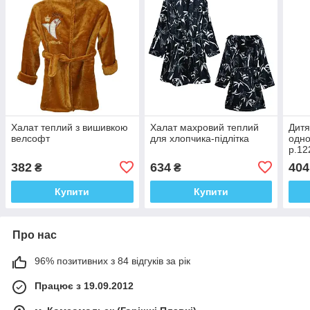
Халат теплий з вишивкою
Халат махровий теплий
Дитя
велсофт
для хлопчика-підлітка
одно
р.12
382
634
404
₴
₴
Купити
Купити
Про нас
96% позитивних з 84 відгуків за рік
Працює з 19.09.2012