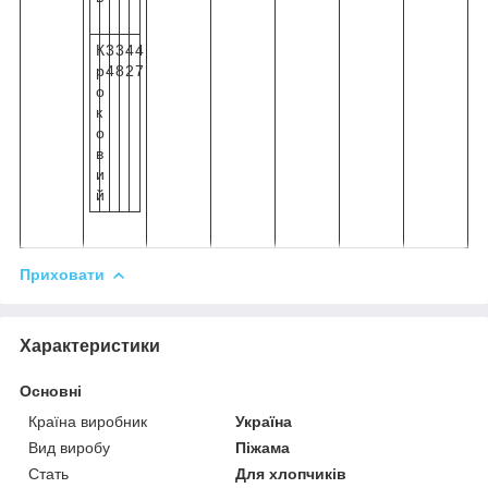
К
3
3
4
4
р
4
8
2
7
о
к
о
в
и
й
Приховати
Характеристики
Основні
Країна виробник
Україна
Вид виробу
Піжама
Стать
Для хлопчиків