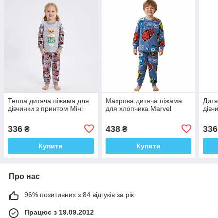
Тепла дитяча піжама для
Махрова дитяча піжама
Дитя
дівчинки з принтом Міні
для хлопчика Marvel
дівч
336
438
336
₴
₴
Купити
Купити
Про нас
96% позитивних з 84 відгуків за рік
Працює з 19.09.2012