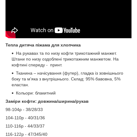
Тепла дитяча піжама для хлопчика
На рукавах та по низу кофти трикотажний манжет.
Штани по низу оздоблені трикотажним манжетом. На
кофтині спереду - принт.
Тканина – начісування (футер), гладка із зовнішнього
боку та м'яка з внутрішнього. Склад: 95% бавовна, 5%
еластан.
Кольори: блакитний
Заміри кофти: довжина/ширина/рукав
98-104р - 38/28/33
104-110р - 40/31/36
110-116р - 44/33/37
116-122р - 47/345/40