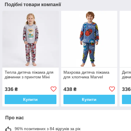
Подібні товари компанії
Тепла дитяча піжама для
Махрова дитяча піжама
Дитя
дівчинки з принтом Міні
для хлопчика Marvel
дівч
336
438
336
₴
₴
Купити
Купити
Про нас
96% позитивних з 84 відгуків за рік