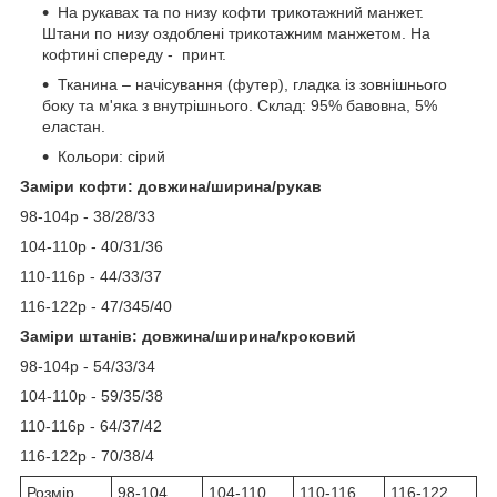
На рукавах та по низу кофти трикотажний манжет.
Штани по низу оздоблені трикотажним манжетом. На
кофтині спереду - принт.
Тканина – начісування (футер), гладка із зовнішнього
боку та м'яка з внутрішнього. Склад: 95% бавовна, 5%
еластан.
Кольори: сірий
Заміри кофти: довжина/ширина/рукав
98-104р - 38/28/33
104-110р - 40/31/36
110-116р - 44/33/37
116-122р - 47/345/40
Заміри штанів: довжина/ширина/кроковий
98-104р - 54/33/34
104-110р - 59/35/38
110-116р - 64/37/42
116-122р - 70/38/4
Розмір
98-104
104-110
110-116
116-122