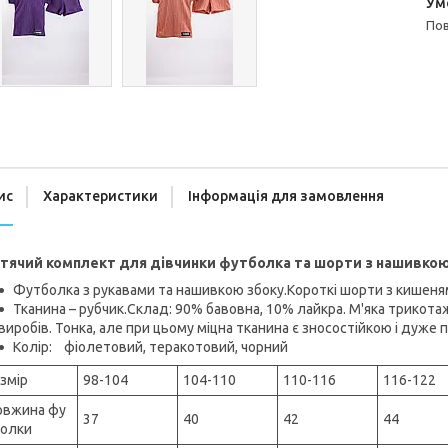
п
ис
Характеристики
Інформація для замовлення
тячий комплект для дівчинки футболка та шорти з нашивко
Футболка з рукавами та нашивкою збоку.Короткі шорти з кишеня
Тканина – рубчик.Склад: 90% бавовна, 10% лайкра. М'яка трикота
виробів. Тонка, але при цьому міцна тканина є зносостійкою і дуже 
Колір: фіолетовий, теракотовий, чорний
змір
98-104
104-110
110-116
116-122
овжина фу
37
40
42
44
олки