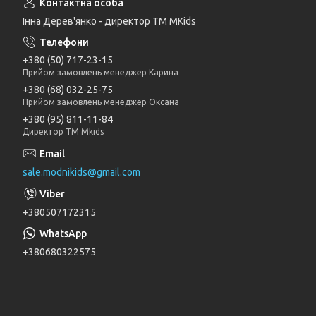
Інна Дерев'янко - директор TM MKids
+380 (50) 717-23-15
Прийом замовлень менеджер Карина
+380 (68) 032-25-75
Прийом замовлень менеджер Оксана
+380 (95) 811-11-84
Директор ТМ Mkids
sale.modnikids@gmail.com
+380507172315
+380680322575