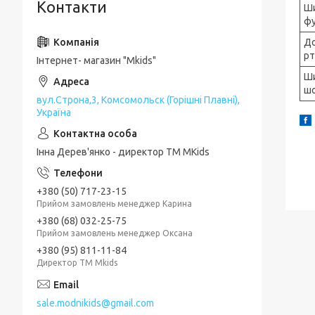
Контакти
Ш
ф
Д
рт
Інтернет- магазин "Mkids"
Ш
шо
вул.Строна,3, Комсомольск (Горішні Плавні),
Україна
Інна Дерев'янко - директор TM MKids
+380 (50) 717-23-15
Прийом замовлень менеджер Карина
+380 (68) 032-25-75
Прийом замовлень менеджер Оксана
+380 (95) 811-11-84
Директор ТМ Mkids
sale.modnikids@gmail.com