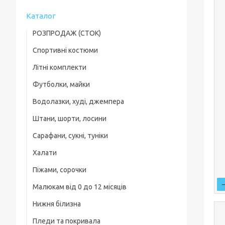
Каталог
РОЗПРОДАЖ (СТОК)
Спортивні костюми
Футболки
Літні комплекти
Хлопчикам
Літні комплекти
Футболки, майки
Хлопчикам
Дівчаткам
Шорти, бріджі, треси
Водолазки, худі, джемпера
Хлопчикам
Дівчаткам
Малюки
Штани, шорти, лосини
Хлопчикам
Дівчаткам
Водолазки, худі, джемпера
Сарафани, сукні, туніки
Спортивні штани та підштанці
Дівчаткам
Костюми
Халати
Шорти, Бриджі
Піжами, сорочки
Лосини, легінси, треси
Малюкам від 0 до 12 місяців
Хлопчикам
Нижня білизна
Боді для малюків
Дівчаткам
Пледи та покривала
Комбінезони, сліпи