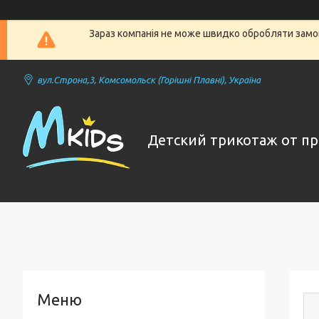
Зараз компанія не може швидко обробляти замов
вул.Строна,3, Комсомольск (Горішні Плавні), Україна
Детский трикотаж от п