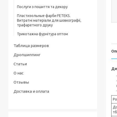
Послуги з пошиття та декору
Ясельні костюми та комплекти
Пластизольные фарби FETEKS.
Пісочники, напівкомбінезони
Витратні матеріали для шовкографії,
трафаретного друку
Дитячі сорочечки, кофточки та повзуни
Трикотажна фурнітура оптом
Таблица размеров
Оп
Дропшиппинг
Статьи
Ди
О нас
Отзывы
Доставка и оплата
Ро
Д
тб