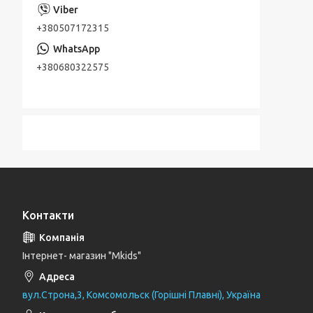
+380507172315
+380680322575
Контакти
Інтернет- магазин "Mkids"
вул.Строна,3, Комсомольск (Горішні Плавні), Україна