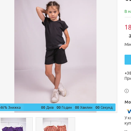
В н
18
3
Мін
+38
Пр
0
0
0
0
0
0
0
0
–46%
Днів
Годин
Хвилин
Секунд
У к
куп