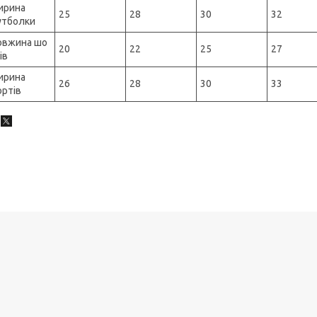
ирина
25
28
30
32
утболки
овжина шо
20
22
25
27
ів
ирина
26
28
30
33
ртів