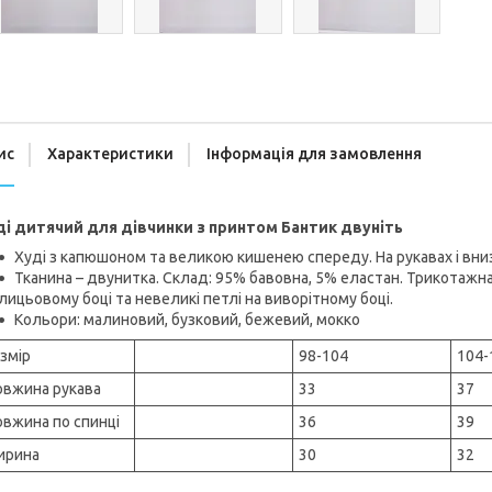
ис
Характеристики
Інформація для замовлення
ді дитячий для дівчинки з принтом Бантик двуніть
Худі з капюшоном та великою кишенею спереду. На рукавах і вни
Тканина – двунитка. Склад: 95% бавовна, 5% еластан. Трикотажн
лицьовому боці та невеликі петлі на виворітному боці.
Кольори: малиновий, бузковий, бежевий, мокко
змір
98-104
104-
вжина рукава
33
37
вжина по спинці
36
39
ирина
30
32