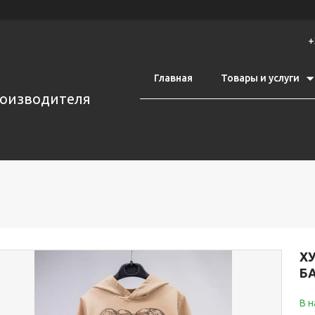
+
Главная
Товары и услуги
роизводителя
Х
Б
В н