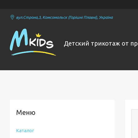
вул.Строна,3, Комсомольск (Горішні Плавні), Україна
Детский трикотаж от п
Каталог