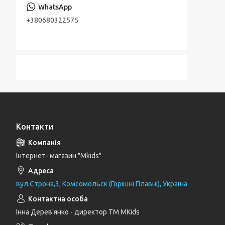
+380680322575
Контакти
Інтернет- магазин "Mkids"
вул.Строна,3, Комсомольск (Горішні Плавні), Україна
Інна Дерев'янко - директор TM MKids