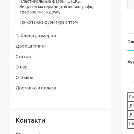
Пластизольные фарби FETEKS.
Пісочники, напівкомбінезони
Витратні матеріали для шовкографії,
трафаретного друку
Дитячі сорочечки, кофточки та повзуни
Трикотажна фурнітура оптом
Таблица размеров
Оп
Дропшиппинг
Статьи
Ху
О нас
Отзывы
Доставка и оплата
Ро
До
До
Контакти
Ш