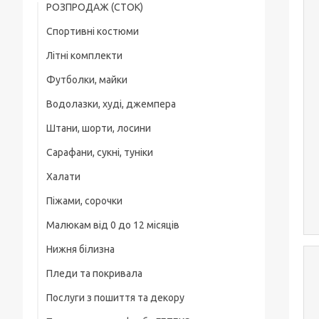
РОЗПРОДАЖ (СТОК)
Спортивні костюми
Футболки
Літні комплекти
Хлопчикам
Літні комплекти
Футболки, майки
Хлопчикам
Дівчаткам
Шорти, бріджі, треси
Водолазки, худі, джемпера
Хлопчикам
Дівчаткам
Малюки
Штани, шорти, лосини
Хлопчикам
Дівчаткам
Водолазки, худі, джемпера
Сарафани, сукні, туніки
Спортивні штани та підштанці
Дівчаткам
Костюми
Халати
Шорти, Бриджі
Піжами, сорочки
Лосини, легінси, треси
Малюкам від 0 до 12 місяців
Хлопчикам
Нижня білизна
Боді для малюків
Дівчаткам
Пледи та покривала
Комбінезони, сліпи
Послуги з пошиття та декору
Ясельні костюми та комплекти