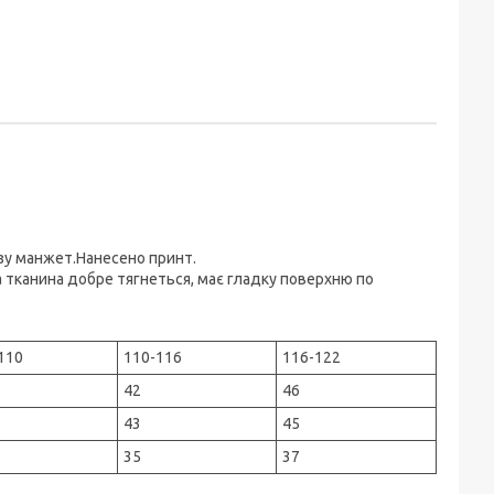
зу манжет.Нанесено принт.
а тканина добре тягнеться, має гладку поверхню по
110
110-116
116-122
42
46
43
45
35
37