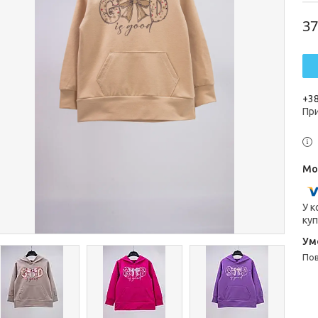
37
+38
Пр
У к
куп
п