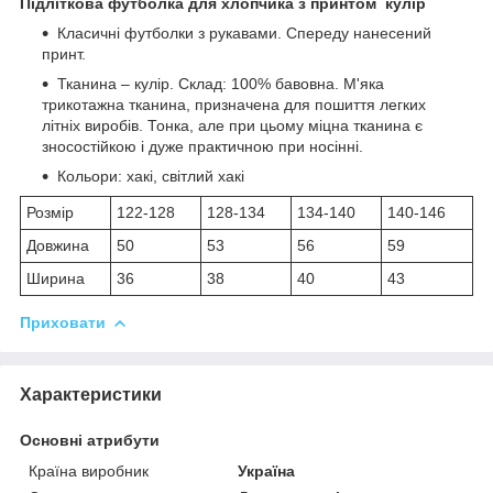
Підліткова футболка для хлопчика з принтом кулір
Класичні футболки з рукавами. Спереду нанесений
принт.
Тканина – кулір. Склад: 100% бавовна. М'яка
трикотажна тканина, призначена для пошиття легких
літніх виробів. Тонка, але при цьому міцна тканина є
зносостійкою і дуже практичною при носінні.
Кольори: хакі, світлий хакі
Розмір
122-128
128-134
134-140
140-146
Довжина
50
53
56
59
Ширина
36
38
40
43
Приховати
Характеристики
Основні атрибути
Країна виробник
Україна