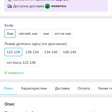
Доступна доставка
Колір
Хакі
світлий хакі
хакі
опт.св.хакі
Розмір дитячого одягу (по зростанню)
122-128
128-134
134-140
140-146
опт.4шт.р.122-146
В наявності
Опис
Характеристики
Доставка
Оплата
Умови п
Опис