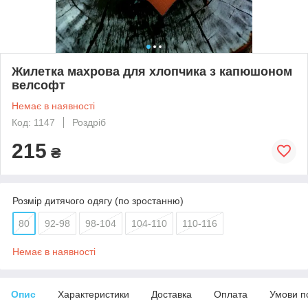
Жилетка махрова для хлопчика з капюшоном
велсофт
Немає в наявності
Код: 1147
Роздріб
215
₴
Розмір дитячого одягу (по зростанню)
80
92-98
98-104
104-110
110-116
Немає в наявності
Опис
Характеристики
Доставка
Оплата
Умови п