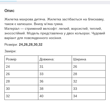
Опис
Жилетка махрова дитяча. Жилетка застібається на блискавку,
також є капюшон. Внизу м'яка гумка.
Матеріал — стрижений велсофт: легкий, ворсистий, теплий,
зносостійкий. Модель представлена у двох кольорах. Чудовий
варіант для повсякденного носіння.
Розміри:
24,26,28,30,32
Заміри:
Розмір
Довжина:
Ширина
24
31
26
26
33
28
28
36
32
30
38
33
32
40
34