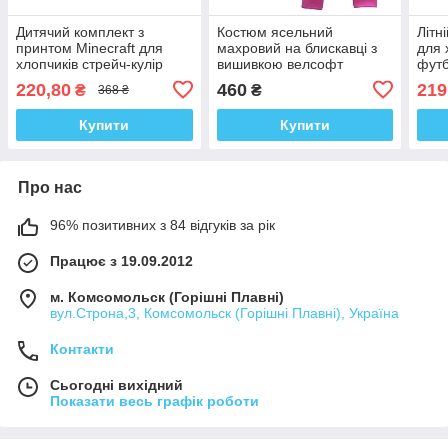
Дитячий комплект з
Костюм ясельний
Літн
принтом Minecraft для
махровий на блискавці з
для 
хлопчиків стрейч-кулір
вишивкою велсофт
футб
прин
220,80
460
219
₴
₴
368 ₴
кулі
Купити
Купити
Про нас
96% позитивних з 84 відгуків за рік
Працює з 19.09.2012
м. Комсомольск (Горішні Плавні)
вул.Строна,3, Комсомольск (Горішні Плавні), Україна
Контакти
Сьогодні вихідний
Показати весь графік роботи