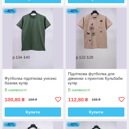
–40%
–40%
Підліткова футболка для
Футболка підліткова унісекс
дівчинки з принтом Кульбаби
базова кулір
кулір
В наявності
В наявності
100,80
112,80
₴
₴
168 ₴
188 ₴
Купити
Купити
–40%
–40%