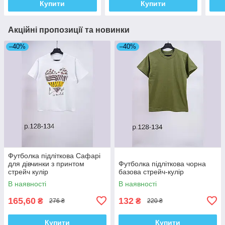
Купити
Купити
Акційні пропозиції та новинки
–40%
–40%
Футболка підліткова Сафарі
для дівчинки з принтом
Футболка підліткова чорна
стрейч кулір
базова стрейч-кулір
В наявності
В наявності
165,60
132
₴
₴
276 ₴
220 ₴
Купити
Купити