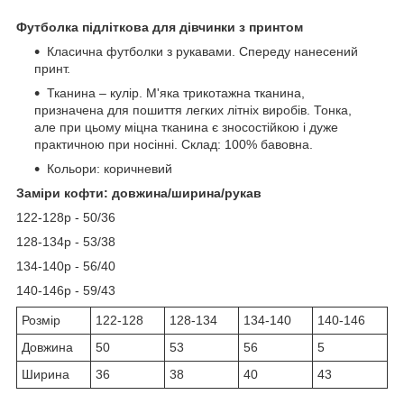
Футболка підліткова для дівчинки з принтом
Класична футболки з рукавами. Спереду нанесений
принт.
Тканина – кулір. М'яка трикотажна тканина,
призначена для пошиття легких літніх виробів. Тонка,
але при цьому міцна тканина є зносостійкою і дуже
практичною при носінні. Склад: 100% бавовна.
Кольори: коричневий
Заміри кофти: довжина/ширина/рукав
122-128р - 50/36
128-134р - 53/38
134-140р - 56/40
140-146р - 59/43
Розмір
122-128
128-134
134-140
140-146
Довжина
50
53
56
5
Ширина
36
38
40
43