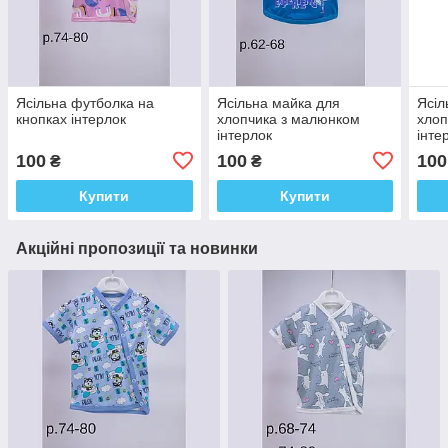
Ясільна футболка на
Ясільна майка для
Ясіл
кнопках інтерлок
хлопчика з малюнком
хлоп
інтерлок
інте
100
100
100
₴
₴
Купити
Купити
Акційні пропозиції та новинки