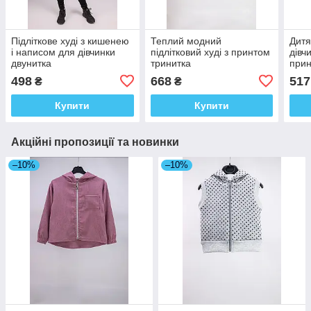
Підліткове худі з кишенею
Теплий модний
Дитя
і написом для дівчинки
підлітковий худі з принтом
дівч
двунитка
тринитка
прин
начі
498
668
517
₴
₴
Купити
Купити
Акційні пропозиції та новинки
–10%
–10%