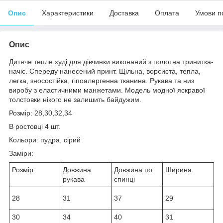
Опис
Характеристики
Доставка
Оплата
Умови п
Опис
Дитяче тепле худі для дівчинки виконаний з полотна тринитка-
начіс. Спереду нанесений принт. Щільна, ворсиста, тепла,
легка, зносостійка, гіпоалергенна тканина. Рукава та низ
виробу з еластичними манжетами. Модель модної яскравої
толстовки нікого не залишить байдужим.
Розмір: 28,30,32,34
В ростовці 4 шт.
Кольори: пудра, сірий
Заміри:
Розмір
Довжина
Довжина по
Ширина
рукава
спинці
28
31
37
29
30
34
40
31