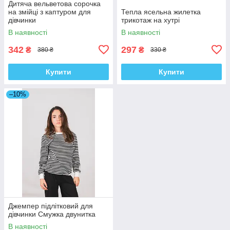
Дитяча вельветова сорочка
на змійці з каптуром для
Тепла ясельна жилетка
дівчинки
трикотаж на хутрі
В наявності
В наявності
342
297
₴
₴
380 ₴
330 ₴
Купити
Купити
–10%
Джемпер підлітковий для
дівчинки Смужка двунитка
В наявності