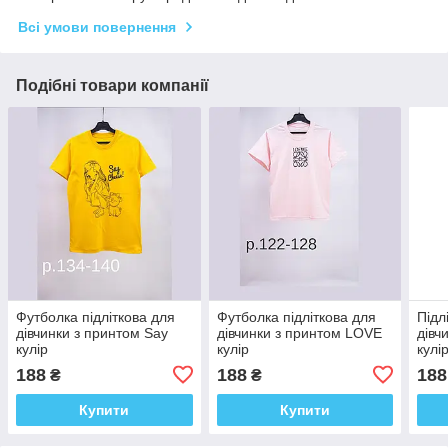
Всі умови повернення
Подібні товари компанії
Футболка підліткова для
Футболка підліткова для
Підл
дівчинки з принтом Say
дівчинки з принтом LOVE
дівч
кулір
кулір
кулі
188
188
188
₴
₴
Купити
Купити