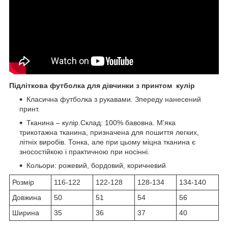
Підліткова футболка для дівчинки з принтом кулір
Класична футболка з рукавами. Зпереду нанесений
принт.
Тканина – кулір.Склад: 100% бавовна. М'яка
трикотажна тканина, призначена для пошиття легких,
літніх виробів. Тонка, але при цьому міцна тканина є
зносостійкою і практичною при носінні.
Кольори: рожевий, бордовий, коричневий
Розмір
116-122
122-128
128-134
134-140
Довжина
50
51
54
56
Ширина
35
36
37
40