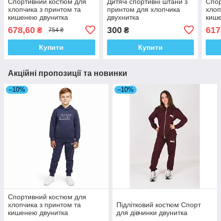
Спортивний костюм для
Дитячі спортивні штани з
Спор
хлопчика з принтом та
принтом для хлопчика
хлоп
кишенею двунитка
двухнитка
кише
678,60
300
617
₴
₴
754 ₴
Купити
Купити
Акційні пропозиції та новинки
–10%
–10%
Спортивний костюм для
хлопчика з принтом та
Підлітковий костюм Спорт
кишенею двунитка
для дівчинки двунитка