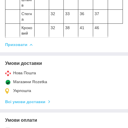
в
Стегн
32
33
36
37
а
Кроко
32
38
41
46
вий
Приховати
Умови доставки
Нова Пошта
Магазини Rozetka
Укрпошта
Всі умови доставки
Умови оплати