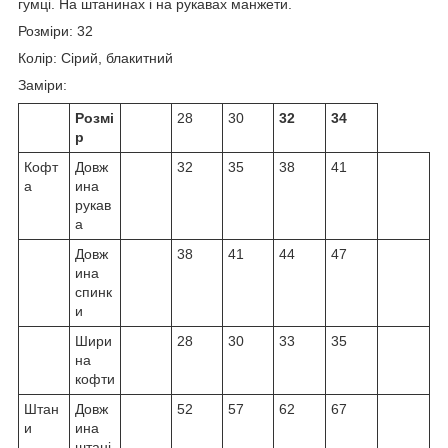
гумці. На штанинах і на рукавах манжети.
Розміри: 32
Колір: Сірий, блакитний
Заміри:
Розмі
28
30
32
34
р
Кофт
Довж
32
35
38
41
а
ина
рукав
а
Довж
38
41
44
47
ина
спинк
и
Шири
28
30
33
35
на
кофти
Штан
Довж
52
57
62
67
и
ина
штані