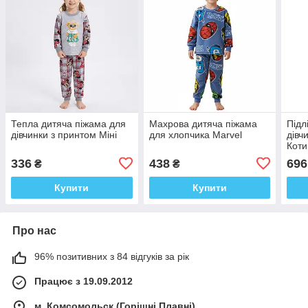
Тепла дитяча піжама для
Махрова дитяча піжама
Підл
дівчинки з принтом Міні
для хлопчика Marvel
дівч
Коти
336
438
696
₴
₴
Купити
Купити
Про нас
96% позитивних з 84 відгуків за рік
Працює з 19.09.2012
м. Комсомольск (Горішні Плавні)