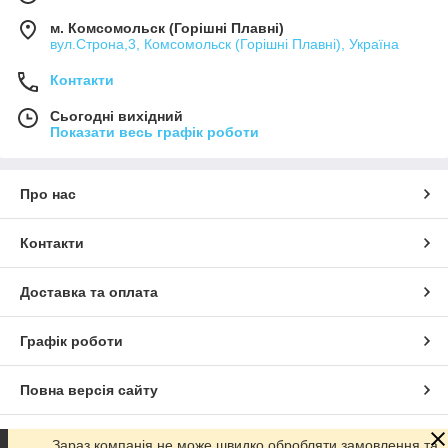
м. Комсомольск (Горішні Плавні)
вул.Строна,3, Комсомольск (Горішні Плавні), Україна
Контакти
Сьогодні вихідний
Показати весь графік роботи
Про нас
Контакти
Доставка та оплата
Графік роботи
Повна версія сайту
Сайт створено на маркетплейсі
Prom.ua
Зараз компанія не може швидко обробляти замовлення та