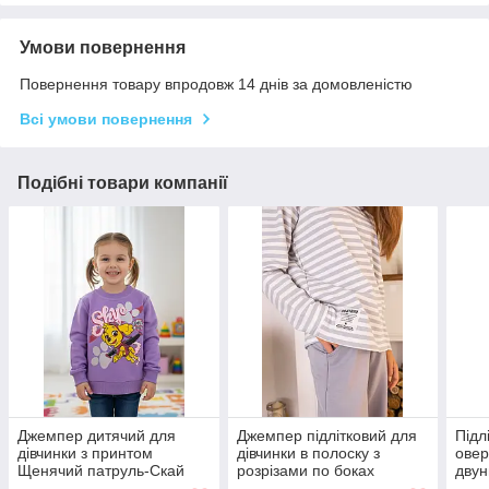
Умови повернення
Повернення товару впродовж 14 днів за домовленістю
Всі умови повернення
Подібні товари компанії
Джемпер дитячий для
Джемпер підлітковий для
Підл
дівчинки з принтом
дівчинки в полоску з
овер
Щенячий патруль-Скай
розрізами по боках
двун
двонитка
двухнитка