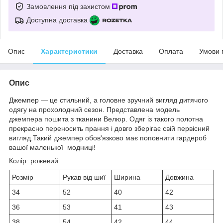
Замовлення під захистом
Доступна доставка
Опис
Характеристики
Доставка
Оплата
Умови 
Опис
Джемпер — це стильний, а головне зручний вигляд дитячого
одягу на прохолодний сезон. Представлена модель
джемпера пошита з тканини Велюр. Одяг із такого полотна
прекрасно переносить прання і довго зберігає свій первісний
вигляд.Такий джемпер обов'язково має поповнити гардероб
вашої маленької модниці!
Колір: рожевий
Розмір
Рукав від шиї
Ширина
Довжина
34
52
40
42
36
53
41
43
38
54
42
44