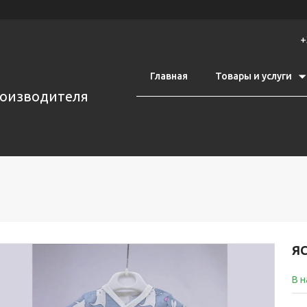
+
Главная
Товары и услуги
роизводителя
Я
В н