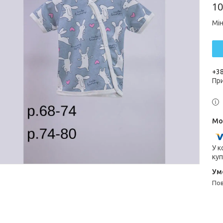
10
Мін
+38
Пр
У к
куп
п