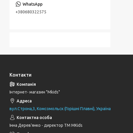
+380680322575
Контакти
Інтернет- магазин "Mkids"
вул.Строна,3, Комсомольск (Горішні Плавні), Україна
Інна Дерев'янко - директор TM MKids