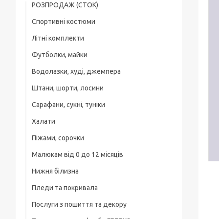
РОЗПРОДАЖ (СТОК)
Спортивні костюми
Футболки
Літні комплекти
Хлопчикам
Літні комплекти
Футболки, майки
Хлопчикам
Дівчаткам
Шорти, бріджі, треси
Водолазки, худі, джемпера
Хлопчикам
Дівчаткам
Малюки
Штани, шорти, лосини
Хлопчикам
Дівчаткам
Водолазки, худі, джемпера
Сарафани, сукні, туніки
Спортивні штани та підштанці
Дівчаткам
Костюми
Халати
Шорти, Бриджі
Піжами, сорочки
Лосини, легінси, треси
Малюкам від 0 до 12 місяців
Хлопчикам
Нижня білизна
Боді для малюків
Дівчаткам
Пледи та покривала
Комбінезони, сліпи
Послуги з пошиття та декору
Ясельні костюми та комплекти