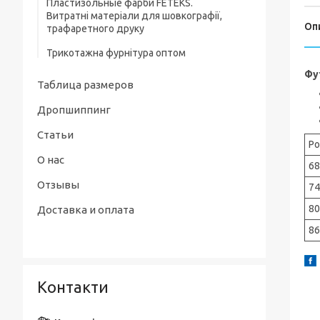
Пластизольные фарби FETEKS.
Пісочники, напівкомбінезони
Витратні матеріали для шовкографії,
Оп
трафаретного друку
Дитячі сорочечки, кофточки та повзуни
Трикотажна фурнітура оптом
Фу
Таблица размеров
Дропшиппинг
Статьи
Ро
О нас
68
Отзывы
74
80
Доставка и оплата
86
Контакти