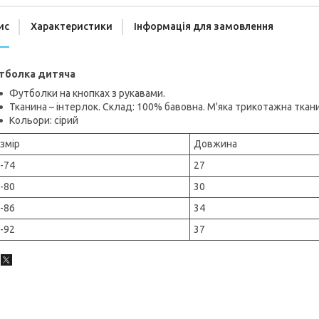
ис
Характеристики
Інформація для замовлення
тболка дитяча
Футболки на кнопках з рукавами.
Тканина – інтерлок. Склад: 100% бавовна. М'яка трикотажна ткан
Кольори: сірий
змір
Довжина
-74
27
-80
30
-86
34
-92
37