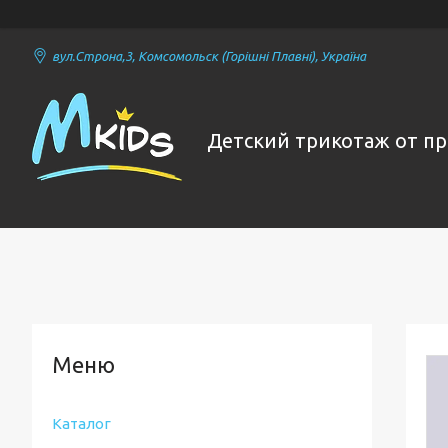
вул.Строна,3, Комсомольск (Горішні Плавні), Україна
Детский трикотаж от п
Каталог