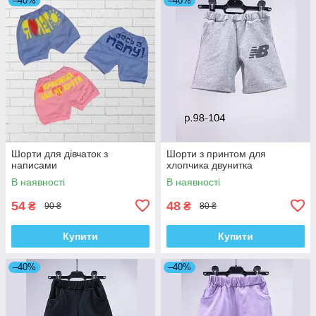
–40%
–40%
Шорти для дівчаток з
Шорти з принтом для
написами
хлопчика двунитка
В наявності
В наявності
54
48
₴
₴
90 ₴
80 ₴
Купити
Купити
–40%
–40%