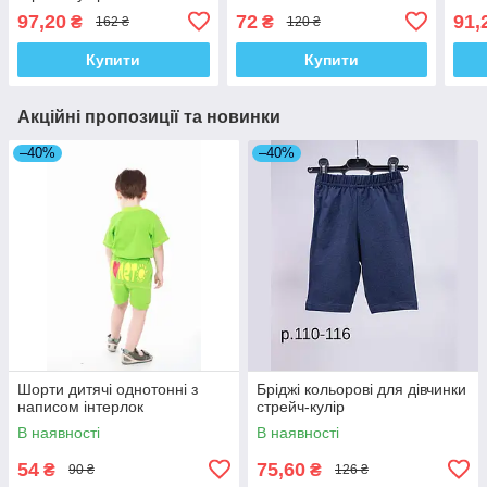
97,20
72
91,
₴
₴
162 ₴
120 ₴
Купити
Купити
Акційні пропозиції та новинки
–40%
–40%
Шорти дитячі однотонні з
Бріджі кольорові для дівчинки
написом інтерлок
стрейч-кулір
В наявності
В наявності
54
75,60
₴
₴
90 ₴
126 ₴