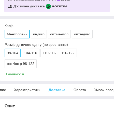
Доступна доставка
Колір
Ментоловий
индиго
опт.ментол
опт.індиго
Розмір дитячого одягу (по зростанню)
98-104
104-110
110-116
116-122
опт.4шт.р.98-122
В наявності
пис
Характеристики
Доставка
Оплата
Умови пове
Опис