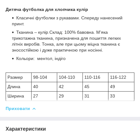
Дитяча футболка для хлопчика кулір
Класичні футболки з рукавами. Спереду нанесений
принт.
Тканина – кулір.Склад: 100% бавовна. М'яка
трикотажна тканина, призначена для пошиття легких
літніх виробів. Тонка, але при цьому міцна тканина є
зносостійкою і дуже практичною при носінні.
Кольори: ментол, індіго
Размер
98-104
104-110
110-116
116-122
Длина
40
42
45
49
Ширина
27
29
31
33
Приховати
Характеристики