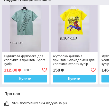
Підліткова футболка для
Футболка дитяча з
Футб
хлопчика з принтом Sport
принтом Спайдермен для
хлоп
кулір
хлопчика стрейч-кулір
кулі
112,80
158
146
₴
₴
188 ₴
Купити
Купити
Про нас
96% позитивних з 84 відгуків за рік