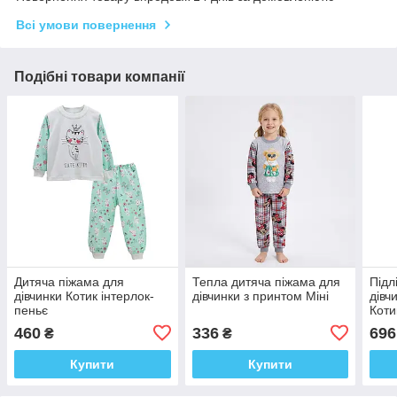
Всі умови повернення
Подібні товари компанії
Дитяча піжама для
Тепла дитяча піжама для
Підл
дівчинки Котик інтерлок-
дівчинки з принтом Міні
дівч
пеньє
Коти
460
336
696
₴
₴
Купити
Купити