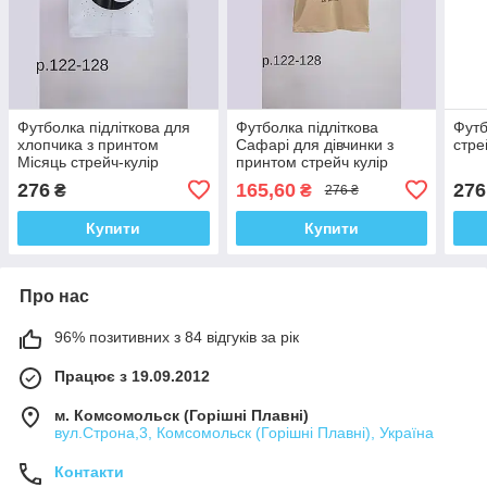
Футболка підліткова для
Футболка підліткова
Футб
хлопчика з принтом
Сафарі для дівчинки з
стре
Місяць стрейч-кулір
принтом стрейч кулір
276
165,60
276
₴
₴
276 ₴
Купити
Купити
Про нас
96% позитивних з 84 відгуків за рік
Працює з 19.09.2012
м. Комсомольск (Горішні Плавні)
вул.Строна,3, Комсомольск (Горішні Плавні), Україна
Контакти