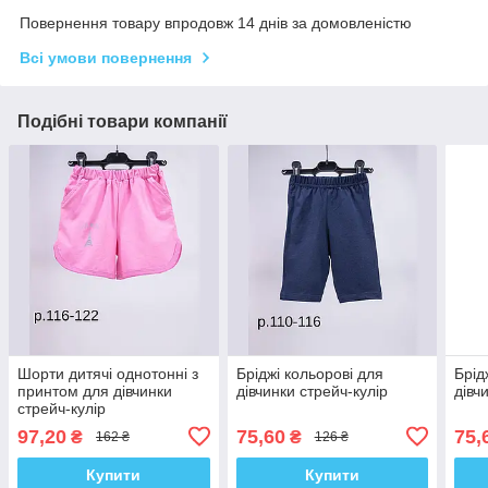
Повернення товару впродовж 14 днів за домовленістю
Всі умови повернення
Подібні товари компанії
Шорти дитячі однотонні з
Бріджі кольорові для
Брід
принтом для дівчинки
дівчинки стрейч-кулір
дівч
стрейч-кулір
97,20
75,60
75,
₴
₴
162 ₴
126 ₴
Купити
Купити