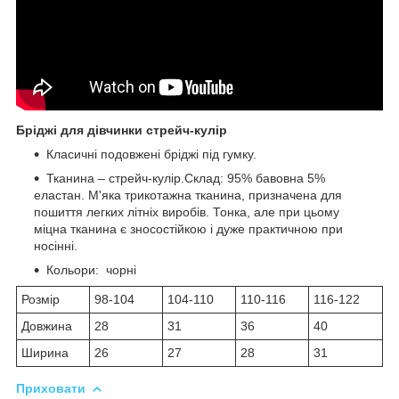
Бріджі для дівчинки стрейч-кулір
Класичні подовжені бріджі під гумку.
Тканина – стрейч-кулір.Склад: 95% бавовна 5%
еластан. М'яка трикотажна тканина, призначена для
пошиття легких літніх виробів. Тонка, але при цьому
міцна тканина є зносостійкою і дуже практичною при
носінні.
Кольори: чорні
Розмір
98-104
104-110
110-116
116-122
Довжина
28
31
36
40
Ширина
26
27
28
31
Приховати