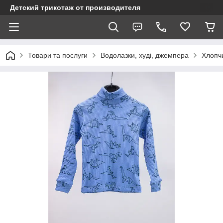
Детский трикотаж от производителя
Товари та послуги
Водолазки, худі, джемпера
Хлопч