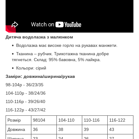
Дитяча водолазка з малюнком
Водолазка має високе горло на рукавах манжети.
Тканина – рубчик. Трикотажна тканина добре
тягнеться. Склад: 95% бавовна, 5% лайкра.
Кольори: сірий
Заміри: довжина/ширина/рукав
98-104р - 36/23/35
104-110р - 38/24/36
110-116р - 39/26/40
116-122р - 43/27/42
Розмір
98104
104-110
110-116
116-122
Довжина
36
38
39
43
Ширина
23
24
26
27