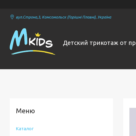
вул.Строна,3, Комсомольск (Горішні Плавні), Україна
Детский трикотаж от п
Каталог