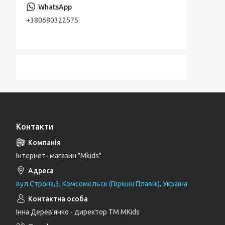
+380680322575
Контакти
Інтернет- магазин "Mkids"
вул.Строна,3, Комсомольск (Горішні Плавні), Україна
Інна Дерев'янко - директор TM MKids