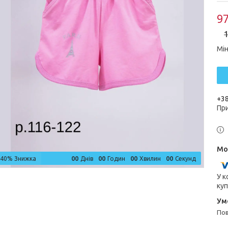
97
1
Мін
+38
Пр
0
0
0
0
0
0
0
0
–40%
Днів
Годин
Хвилин
Секунд
У к
куп
п