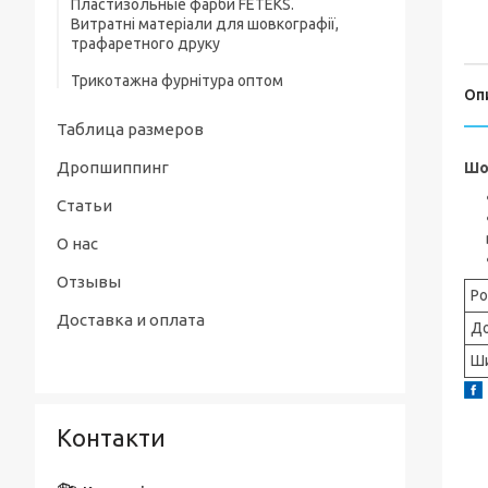
Пластизольные фарби FETEKS.
Пісочники, напівкомбінезони
Витратні матеріали для шовкографії,
трафаретного друку
Дитячі сорочечки, кофточки та повзуни
Трикотажна фурнітура оптом
Оп
Таблица размеров
Дропшиппинг
Шо
Статьи
О нас
Отзывы
Ро
Доставка и оплата
Д
Ш
Контакти