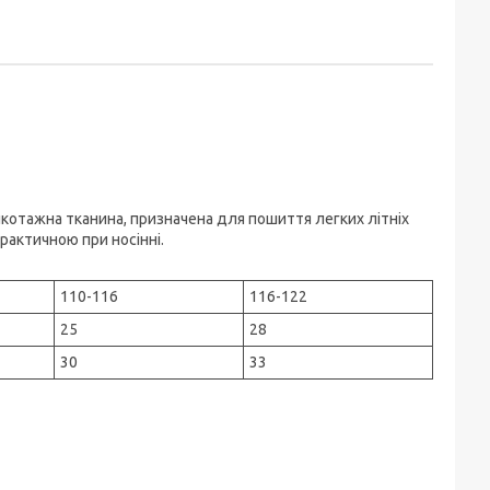
икотажна тканина, призначена для пошиття легких літніх
практичною при носінні.
110-116
116-122
25
28
30
33