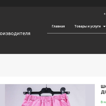
+
Главная
Товары и услуги
роизводителя
Ш
ДІ
В н