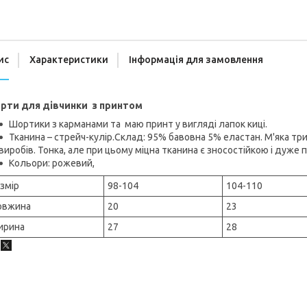
ис
Характеристики
Інформація для замовлення
рти для дівчинки з принтом
Шортики з карманами та маю принт у вигляді лапок киці.
Тканина – стрейч-кулір.Склад: 95% бавовна 5% еластан. М'яка тр
виробів. Тонка, але при цьому міцна тканина є зносостійкою і дуже 
Кольори: рожевий,
змір
98-104
104-110
овжина
20
23
ирина
27
28