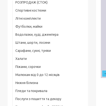
РОЗПРОДАЖ (СТОК)
Спортивні костюми
Футболки
Літні комплекти
Хлопчикам
Літні комплекти
Футболки, майки
Хлопчикам
Дівчаткам
Шорти, бріджі, треси
Водолазки, худі, джемпера
Хлопчикам
Дівчаткам
Малюки
Штани, шорти, лосини
Хлопчикам
Дівчаткам
Водолазки, худі, джемпера
Сарафани, сукні, туніки
Спортивні штани та підштанці
Дівчаткам
Костюми
Халати
Шорти, Бриджі
Піжами, сорочки
Лосини, легінси, треси
Малюкам від 0 до 12 місяців
Хлопчикам
Нижня білизна
Боді для малюків
Дівчаткам
Пледи та покривала
Комбінезони, сліпи
Послуги з пошиття та декору
Ясельні костюми та комплекти