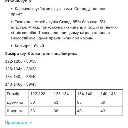
стрейч-кулір
Класичні футболки з рукавами. Спереду нанесе
принт.
Тканина – стрейч-кулір.Склад: 95% бавовна, 5%
еластан. М'яка, трикотажна тканина для пошиття легких
літніх виробів. Тонка, але при цьому міцна тканина є
зносостійкою і дуже практичною при носінні.
Кольори: білий
Заміри футболки: довжина/ширина
122-128р - 50/36
128-134р - 53/38
134-140р - 56/40
140-146р - 59/43
Розмір
122-128
128-134
134-140
140-146
Довжина
50
53
56
59
Ширина
36
38
40
43
Приховати