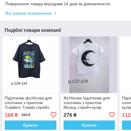
Повернення товару впродовж 14 днів за домовленістю
Всі умови повернення
Подібні товари компанії
Підліткова футболка для
Футболка підліткова для
Підл
хлопчика з принтом
хлопчика з принтом
хлоп
Tralalero Tralala стрейч-
Місяць стрейч-кулір
кулі
кулір
168
276
112
₴
₴
280 ₴
Купити
Купити