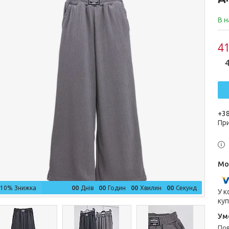
В н
41
4
+38
Пр
0
0
0
0
0
0
0
0
–10%
Днів
Годин
Хвилин
Секунд
У к
куп
п