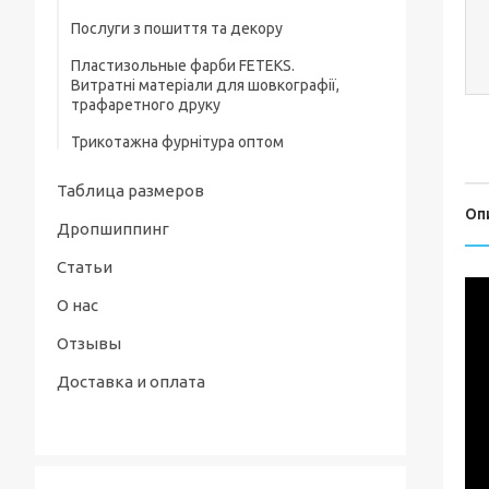
Послуги з пошиття та декору
Ясельні костюми та комплекти
Пластизольные фарби FETEKS.
Пісочники, напівкомбінезони
Витратні матеріали для шовкографії,
трафаретного друку
Дитячі сорочечки, кофточки та повзуни
Трикотажна фурнітура оптом
Таблица размеров
Оп
Дропшиппинг
Статьи
О нас
Отзывы
Доставка и оплата