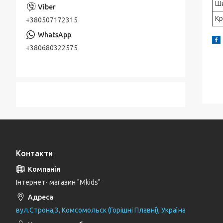
Ш
Кр
+380507172315
+380680322575
Контакти
Інтернет- магазин "Mkids"
вул.Строна,3, Комсомольск (Горішні Плавні), Україна