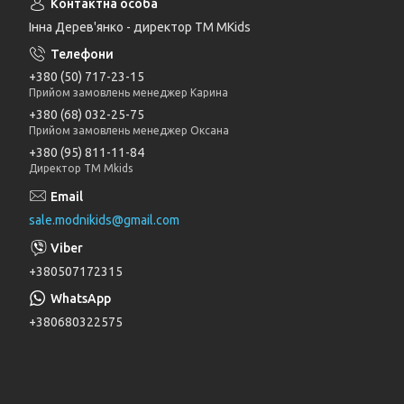
Інна Дерев'янко - директор TM MKids
+380 (50) 717-23-15
Прийом замовлень менеджер Карина
+380 (68) 032-25-75
Прийом замовлень менеджер Оксана
+380 (95) 811-11-84
Директор ТМ Mkids
sale.modnikids@gmail.com
+380507172315
+380680322575