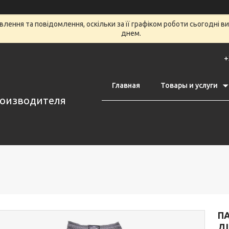
лення та повідомлення, оскільки за її графіком роботи сьогодні 
днем.
+
Главная
Товары и услуги
роизводителя
П
Д