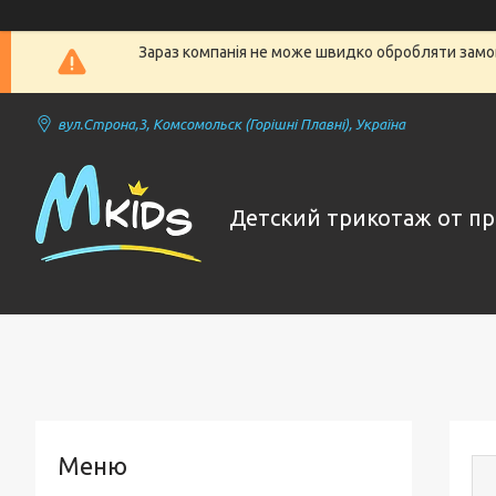
Зараз компанія не може швидко обробляти замов
вул.Строна,3, Комсомольск (Горішні Плавні), Україна
Детский трикотаж от п