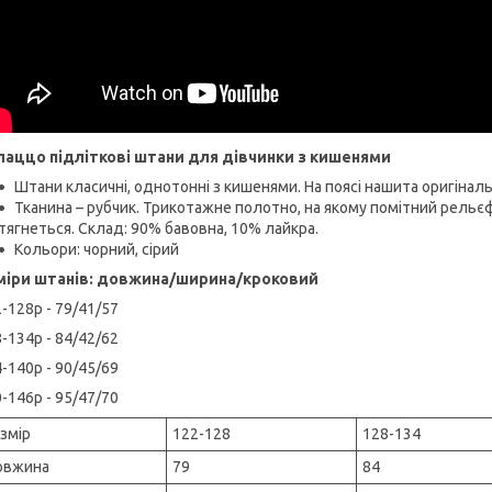
лаццо підліткові штани для дівчинки з кишенями
Штани класичні, однотонні з кишенями. На поясі нашита оригінал
Тканина – рубчик. Трикотажне полотно, на якому помітний рельєф
тягнеться. Склад: 90% бавовна, 10% лайкра.
Кольори: чорний, сірий
міри штанів: довжина/ширина/кроковий
-128р - 79/41/57
-134р - 84/42/62
-140р - 90/45/69
-146р - 95/47/70
змір
122-128
128-134
овжина
79
84