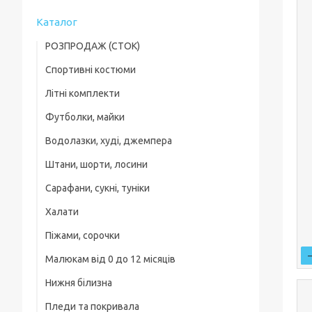
Каталог
РОЗПРОДАЖ (СТОК)
Спортивні костюми
Футболки
Літні комплекти
Хлопчикам
Літні комплекти
Футболки, майки
Хлопчикам
Дівчаткам
Шорти, бріджі, треси
Водолазки, худі, джемпера
Хлопчикам
Дівчаткам
Малюки
Штани, шорти, лосини
Хлопчикам
Дівчаткам
Водолазки, худі, джемпера
Сарафани, сукні, туніки
Спортивні штани та підштанці
Дівчаткам
Костюми
Халати
Шорти, Бриджі
Піжами, сорочки
Лосини, легінси, треси
Малюкам від 0 до 12 місяців
Хлопчикам
Нижня білизна
Боді для малюків
Дівчаткам
Пледи та покривала
Комбінезони, сліпи