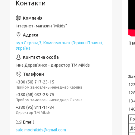
Контакти
Інтернет- магазин "Mkids"
вул.Строна,3, Комсомольск (Горішні Плавні),
Па
Україна
Інна Дерев'янко - директор TM MKids
За
+380 (50) 717-23-15
122
Прийом замовлень менеджер Карина
128
+380 (68) 032-25-75
Прийом замовлень менеджер Оксана
134
+380 (95) 811-11-84
140
Директор ТМ Mkids
Ро
Д
sale.modnikids@gmail.com