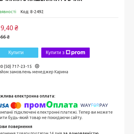
аявності
Код:
8-2492
9,40 ₴
66 ₴
Купити
Купити з
0 (50) 717-23-15
ийом замовлень менеджер Карина
омпанії підключені електронні платежі. Тепер ви можете
ити будь-який товар не покидаючи сайту.
овернення товару протягом 14 днів
за домовленістю