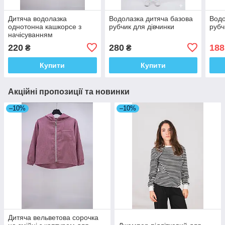
Дитяча водолазка
Водолазка дитяча базова
Водо
однотонна кашкорсе з
рубчик для дівчинки
рубч
начісуванням
220
280
188
₴
₴
Купити
Купити
Акційні пропозиції та новинки
–10%
–10%
Дитяча вельветова сорочка