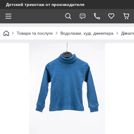
Детский трикотаж от производителя
Товари та послуги
Водолазки, худі, джемпера
Дівчат