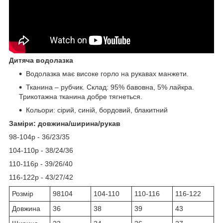
Дитяча водолазка
Водолазка має високе горло на рукавах манжети.
Тканина – рубчик. Склад: 95% бавовна, 5% лайкра.
Трикотажна тканина добре тягнеться.
Кольори: сірий, синій, бордовий, блакитний
Заміри: довжина/ширина/рукав
98-104р - 36/23/35
104-110р - 38/24/36
110-116р - 39/26/40
116-122р - 43/27/42
Розмір
98104
104-110
110-116
116-122
Довжина
36
38
39
43