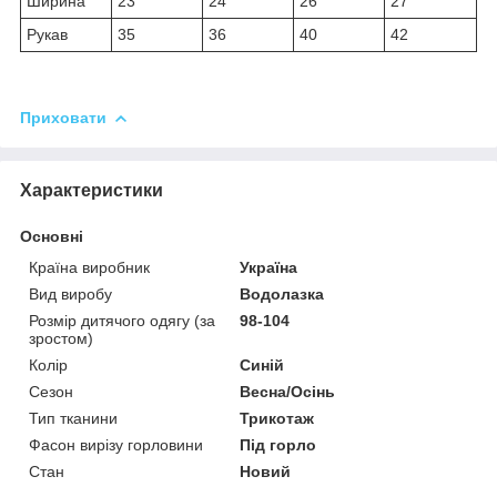
Ширина
23
24
26
27
Рукав
35
36
40
42
Приховати
Характеристики
Основні
Країна виробник
Україна
Вид виробу
Водолазка
Розмір дитячого одягу (за
98-104
зростом)
Колір
Синій
Сезон
Весна/Осінь
Тип тканини
Трикотаж
Фасон вирізу горловини
Під горло
Стан
Новий