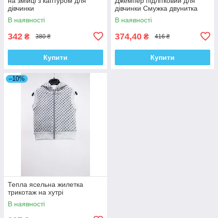
на змійці з каптуром для
Джемпер підлітковий для
дівчинки
дівчинки Смужка двунитка
В наявності
В наявності
342
374,40
₴
₴
380 ₴
416 ₴
Купити
Купити
–10%
Тепла ясельна жилетка
трикотаж на хутрі
В наявності