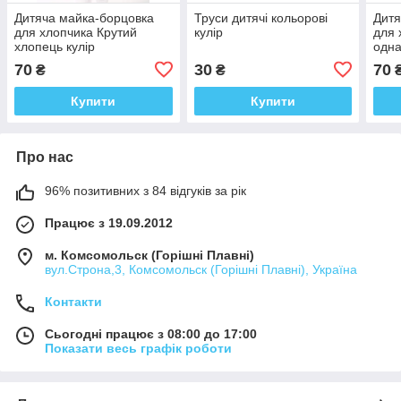
Дитяча майка-борцовка
Труси дитячі кольорові
Дитя
для хлопчика Крутий
кулір
для 
хлопець кулір
одна
кулі
70
30
70
₴
₴
Купити
Купити
Про нас
96% позитивних з 84 відгуків за рік
Працює з 19.09.2012
м. Комсомольск (Горішні Плавні)
вул.Строна,3, Комсомольск (Горішні Плавні), Україна
Контакти
Сьогодні працює з 08:00 до 17:00
Показати весь графік роботи