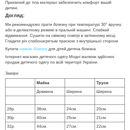
Приємний до тіла матеріал забезпечить комфорт вашій
дитині.
Догляд:
Ми рекомендуємо прати білизну при температурі 30° вручну
або в делікатному режимі в пральній машині. Слабкий
віджимання. Сушити на свіжому повітрі в затіненому місці.
Гладити річ слабонагретым праскою з внутрішньої сторони.
Купити
нижню білизну
для дітей,дитяча білизна.
Інтернет-магазин дитячого одягу Модні малюки здійснює
продаж дитячого одягу по всій території України.
Заміри:
Майка
Труси
Довжина
Ширина
Ширина
28р.
38см.
24см.
20см.
30р.
40см.
25см.
21см.
32р.
44см.
27см.
22см.