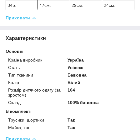
34р.
47см.
29см.
24см.
Приховати
Характеристики
Основні
Країна виробник
Україна
Стать
Унісекс
Тип тканини
Бавовна
Колір
Білий
Розмір дитячого одягу (за
104
зростом)
Склад
100% бавовна
В комплекті
Трусики, шортики
Так
Майка, топ
Так
Приховати