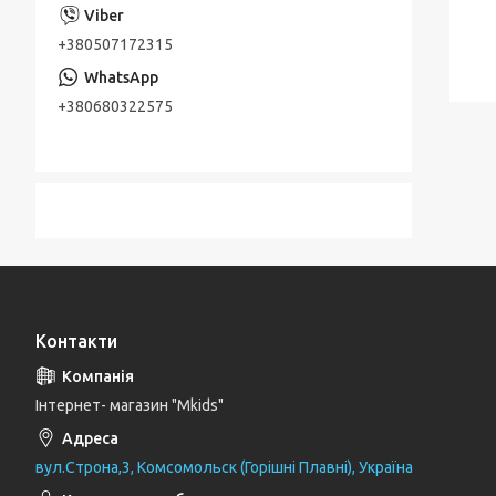
+380507172315
+380680322575
Контакти
Інтернет- магазин "Mkids"
вул.Строна,3, Комсомольск (Горішні Плавні), Україна