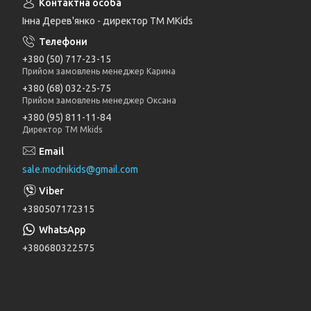
Інна Дерев'янко - директор TM MKids
+380 (50) 717-23-15
Прийом замовлень менеджер Карина
+380 (68) 032-25-75
Прийом замовлень менеджер Оксана
+380 (95) 811-11-84
Директор ТМ Mkids
sale.modnikids@gmail.com
+380507172315
+380680322575