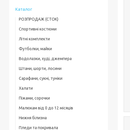
Каталог
РОЗПРОДАЖ (СТОК)
Спортивні костюми
Футболки
Літні комплекти
Хлопчикам
Літні комплекти
Футболки, майки
Хлопчикам
Дівчаткам
Шорти, бріджі, треси
Водолазки, худі, джемпера
Хлопчикам
Дівчаткам
Малюки
Штани, шорти, лосини
Хлопчикам
Дівчаткам
Водолазки, худі, джемпера
Сарафани, сукні, туніки
Спортивні штани та підштанці
Дівчаткам
Костюми
Халати
Шорти, Бриджі
Піжами, сорочки
Лосини, легінси, треси
Малюкам від 0 до 12 місяців
Хлопчикам
Нижня білизна
Боді для малюків
Дівчаткам
Пледи та покривала
Комбінезони, сліпи