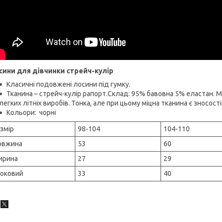
сини для дівчинки стрейч-кулір
Класичні подовжені лосини під гумку.
Тканина – стрейч-кулір рапорт.Склад: 95% бавовна 5% еластан. 
легких літніх виробів. Тонка, але при цьому міцна тканина є зносост
Кольори: чорні
змір
98-104
104-110
овжина
53
60
ирина
27
29
оковий
33
40