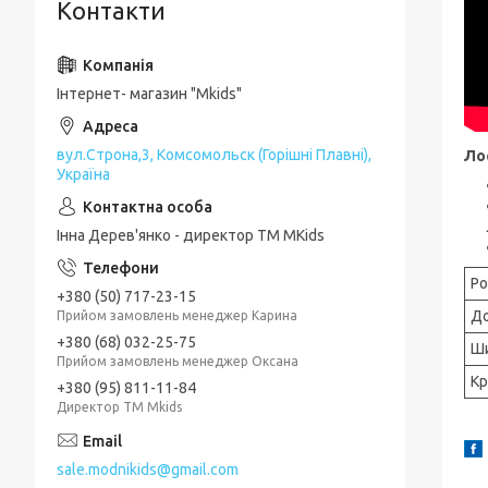
Контакти
Інтернет- магазин "Mkids"
вул.Строна,3, Комсомольск (Горішні Плавні),
Ло
Україна
Інна Дерев'янко - директор TM MKids
Ро
+380 (50) 717-23-15
Д
Прийом замовлень менеджер Карина
+380 (68) 032-25-75
Ш
Прийом замовлень менеджер Оксана
Кр
+380 (95) 811-11-84
Директор ТМ Mkids
sale.modnikids@gmail.com