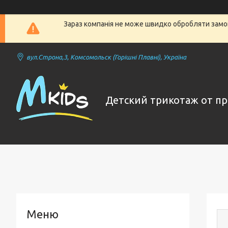
Зараз компанія не може швидко обробляти замов
вул.Строна,3, Комсомольск (Горішні Плавні), Україна
Детский трикотаж от п