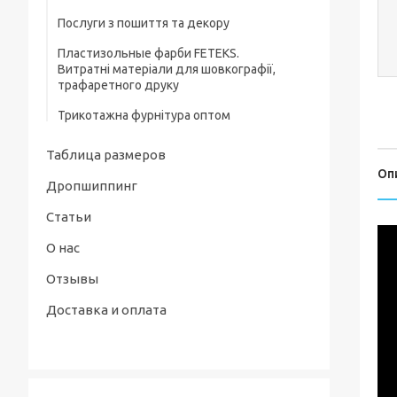
Послуги з пошиття та декору
Ясельні костюми та комплекти
Пластизольные фарби FETEKS.
Пісочники, напівкомбінезони
Витратні матеріали для шовкографії,
трафаретного друку
Дитячі сорочечки, кофточки та повзуни
Трикотажна фурнітура оптом
Таблица размеров
Оп
Дропшиппинг
Статьи
О нас
Отзывы
Доставка и оплата