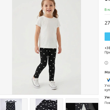
В н
27
+38
Пр
У к
куп
п