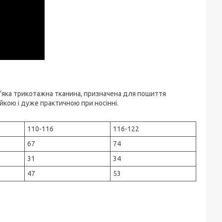
М'яка трикотажна тканина, призначена для пошиття
ійкою і дуже практичною при носінні.
110-116
116-122
67
74
31
34
47
53