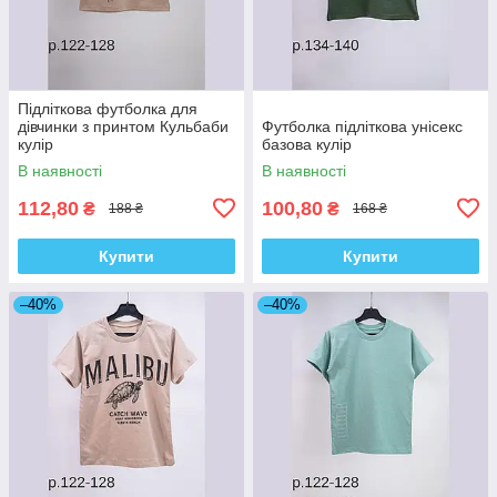
Підліткова футболка для
дівчинки з принтом Кульбаби
Футболка підліткова унісекс
кулір
базова кулір
В наявності
В наявності
112,80
100,80
₴
₴
188 ₴
168 ₴
Купити
Купити
–40%
–40%