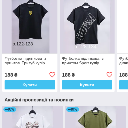
Футболка підліткова з
Футболка підліткова з
Футб
принтом Тризуб кулір
принтом Sport кулір
дівч
188
188
188
₴
₴
Купити
Купити
Акційні пропозиції та новинки
–40%
–40%