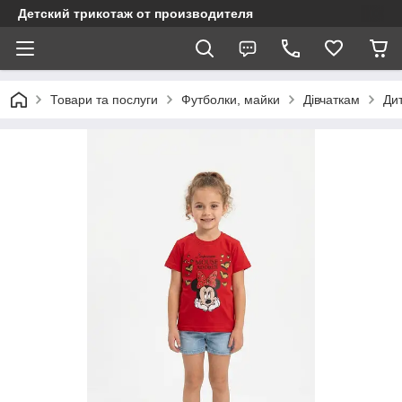
Детский трикотаж от производителя
Товари та послуги
Футболки, майки
Дівчаткам
Дит