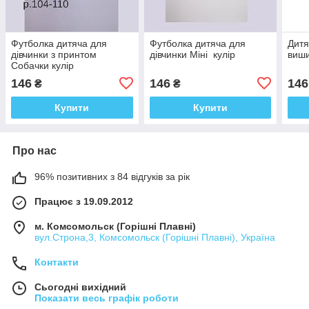
Футболка дитяча для
Футболка дитяча для
Дитя
дівчинки з принтом
дівчинки Міні кулір
виши
Собачки кулір
146
146
146
₴
₴
Купити
Купити
Про нас
96% позитивних з 84 відгуків за рік
Працює з 19.09.2012
м. Комсомольск (Горішні Плавні)
вул.Строна,3, Комсомольск (Горішні Плавні), Україна
Контакти
Сьогодні вихідний
Показати весь графік роботи