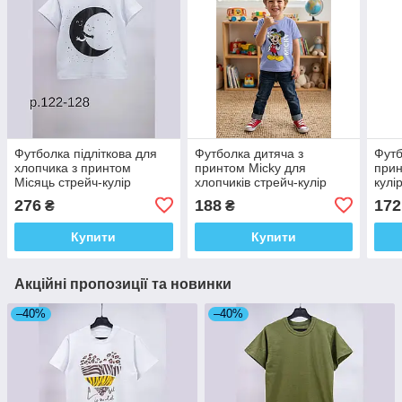
Футболка підліткова для
Футболка дитяча з
Футб
хлопчика з принтом
принтом Micky для
прин
Місяць стрейч-кулір
хлопчиків стрейч-кулір
кулі
276
188
172
₴
₴
Купити
Купити
Акційні пропозиції та новинки
–40%
–40%