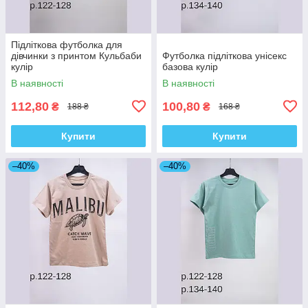
Підліткова футболка для
дівчинки з принтом Кульбаби
Футболка підліткова унісекс
кулір
базова кулір
В наявності
В наявності
112,80
100,80
₴
₴
188 ₴
168 ₴
Купити
Купити
–40%
–40%