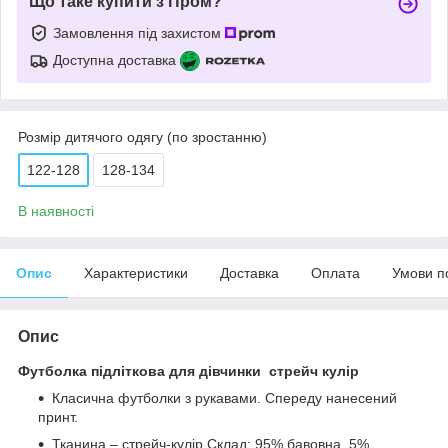
Що таке купити з Пром?
Замовлення під захистом
Доступна доставка
Розмір дитячого одягу (по зростанню)
122-128
128-134
В наявності
Опис
Характеристики
Доставка
Оплата
Умови п
Опис
Футболка підліткова для дівчинки стрейч кулір
Класична футболки з рукавами. Спереду нанесений
принт.
Тканина – стрейч-кулір.Склад: 95% бавовна, 5%