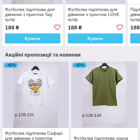
Футболка підліткова для
Футболка підліткова для
Підл
дівчинки з принтом Say
дівчинки з принтом LOVE
дівч
кулір
кулір
кулі
188
188
188
₴
₴
Купити
Купити
Акційні пропозиції та новинки
–40%
–40%
Футболка підліткова Сафарі
для дівчинки з принтом
Футболка підліткова чорна