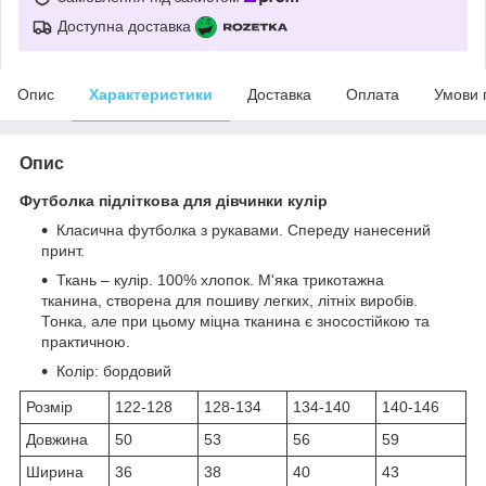
Доступна доставка
Опис
Характеристики
Доставка
Оплата
Умови 
Опис
Футболка підліткова для дівчинки кулір
Класична футболка з рукавами. Спереду нанесений
принт.
Ткань – кулір. 100% хлопок. М'яка трикотажна
тканина, створена для пошиву легких, літніх виробів.
Тонка, але при цьому міцна тканина є зносостійкою та
практичною.
Колір: бордовий
Розмір
122-128
128-134
134-140
140-146
Довжина
50
53
56
59
Ширина
36
38
40
43