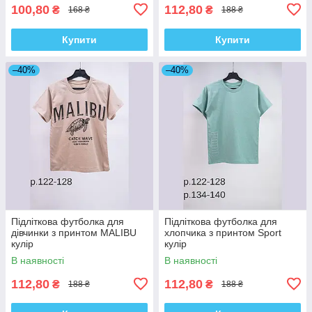
100,80
112,80
₴
₴
168 ₴
188 ₴
Купити
Купити
–40%
–40%
Підліткова футболка для
Підліткова футболка для
дівчинки з принтом MALIBU
хлопчика з принтом Sport
кулір
кулір
В наявності
В наявності
112,80
112,80
₴
₴
188 ₴
188 ₴