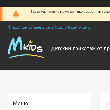
Зараз компанія не може швидко обробляти замов
вул.Строна,3, Комсомольск (Горішні Плавні), Україна
Детский трикотаж от п