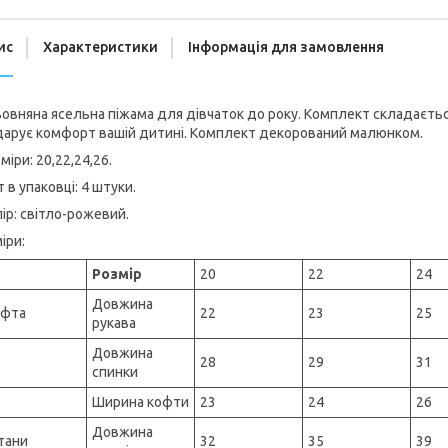
ис
Характеристики
Інформація для замовлення
овняна ясельна піжама для дівчаток до року. Комплект складається 
дарує комфорт вашій дитині. Комплект декорований малюнком.
міри: 20,22,24,26.
 в упаковці: 4 штуки.
ір: світло-рожевий.
іри:
Розмір
20
22
24
Довжина
офта
22
23
25
рукава
Довжина
28
29
31
спинки
Ширина кофти
23
24
26
Довжина
тани
32
35
39