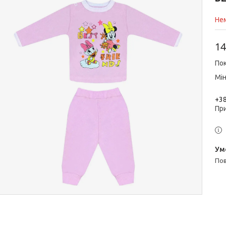
Нем
14
Пок
Мін
+38
Пр
п