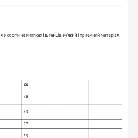
з кофти на кнопках і штанців. М'який і приємний матеріал
26
28
33
27
39