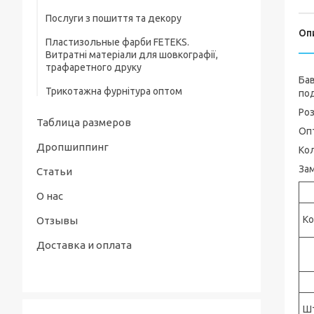
Послуги з пошиття та декору
Ясельні костюми та комплекти
Оп
Пластизольные фарби FETEKS.
Пісочники, напівкомбінезони
Витратні матеріали для шовкографії,
трафаретного друку
Дитячі сорочечки, кофточки та повзуни
Бав
Трикотажна фурнітура оптом
по
Роз
Таблица размеров
Опт
Дропшиппинг
Кол
Зам
Статьи
О нас
К
Отзывы
Доставка и оплата
Ш