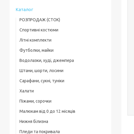
Каталог
РОЗПРОДАЖ (СТОК)
Спортивні костюми
Футболки
Літні комплекти
Хлопчикам
Літні комплекти
Футболки, майки
Хлопчикам
Дівчаткам
Шорти, бріджі, треси
Водолазки, худі, джемпера
Хлопчикам
Дівчаткам
Малюки
Штани, шорти, лосини
Хлопчикам
Дівчаткам
Водолазки, худі, джемпера
Сарафани, сукні, туніки
Спортивні штани та підштанці
Дівчаткам
Костюми
Халати
Шорти, Бриджі
Піжами, сорочки
Лосини, легінси, треси
Малюкам від 0 до 12 місяців
Хлопчикам
Нижня білизна
Боді для малюків
Дівчаткам
Пледи та покривала
Комбінезони, сліпи