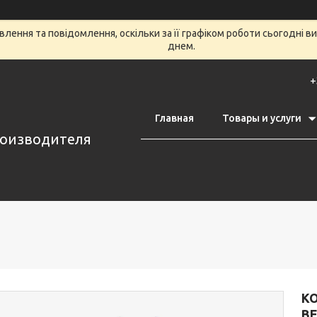
лення та повідомлення, оскільки за її графіком роботи сьогодні 
днем.
+
Главная
Товары и услуги
роизводителя
К
BE