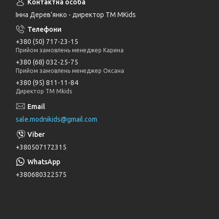
Інна Дерев'янко - директор TM MKids
+380 (50) 717-23-15
Прийом замовлень менеджер Карина
+380 (68) 032-25-75
Прийом замовлень менеджер Оксана
+380 (95) 811-11-84
Директор ТМ Mkids
sale.modnikids@gmail.com
+380507172315
+380680322575