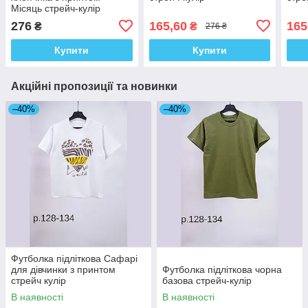
Місяць стрейч-кулір
276
165,60
165
₴
₴
276 ₴
Купити
Купити
Акційні пропозиції та новинки
–40%
–40%
Футболка підліткова Сафарі
для дівчинки з принтом
Футболка підліткова чорна
стрейч кулір
базова стрейч-кулір
В наявності
В наявності