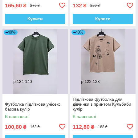
165,60
132
₴
₴
276 ₴
220 ₴
Купити
Купити
–40%
–40%
Підліткова футболка для
Футболка підліткова унісекс
дівчинки з принтом Кульбаби
базова кулір
кулір
В наявності
В наявності
100,80
112,80
₴
₴
168 ₴
188 ₴