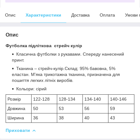
Опис
Характеристики
Доставка
Оплата
Умови 
Опис
Футболка підліткова стрейч кулір
Класична футболки з рукавами. Спереду нанесений
принт.
Тканина – стрейч-кулір.Склад: 95% бавовна, 5%
еластан. М'яка трикотажна тканина, призначена для
пошиття легких літніх виробів.
Кольори: сірий
Розмір
122-128
128-134
134-140
140-146
Довжина
50
53
56
59
Ширина
36
38
40
43
Приховати