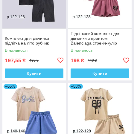
Підлітковий комплект для
Комплект для дівчинки
дівчинки з принтом
підлітка на літо рубчик
Balenciaga стрейч-кулір
В наявності
В наявності
197,55
198
₴
₴
439 ₴
440 ₴
Купити
Купити
–55%
–55%