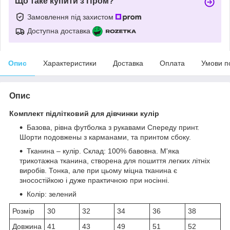
Що таке купити з Пром?
Замовлення під захистом
Доступна доставка
Опис
Характеристики
Доставка
Оплата
Умови п
Опис
Комплект підлітковий для дівчинки кулір
Базова, рівна футболка з рукавами Спереду принт.
Шорти подовжены з карманами, та принтом сбоку.
Тканина – кулір. Склад: 100% бавовна. М'яка
трикотажна тканина, створена для пошиття легких літніх
виробів. Тонка, але при цьому міцна тканина є
зносостійкою і дуже практичною при носінні.
Колір: зелений
Розмір
30
32
34
36
38
Довжина
41
43
49
51
52