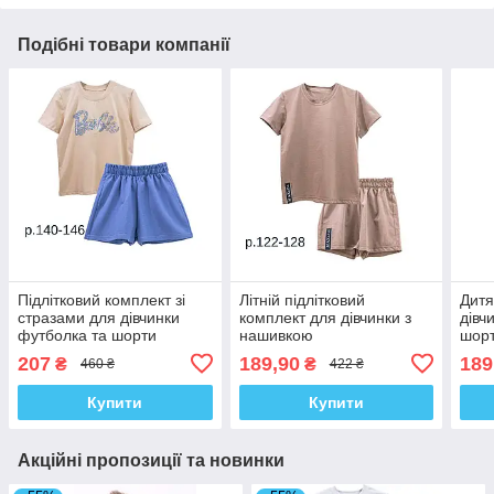
Подібні товари компанії
Підлітковий комплект зі
Літній підлітковий
Дитя
стразами для дівчинки
комплект для дівчинки з
дівч
футболка та шорти
нашивкою
шорт
футболка+шорти стрейч-
207
189,90
189
₴
₴
460 ₴
422 ₴
кулір
Купити
Купити
Акційні пропозиції та новинки