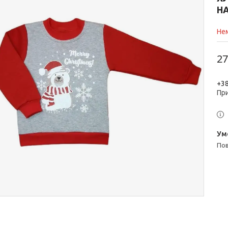
Н
Нем
27
+38
Пр
п