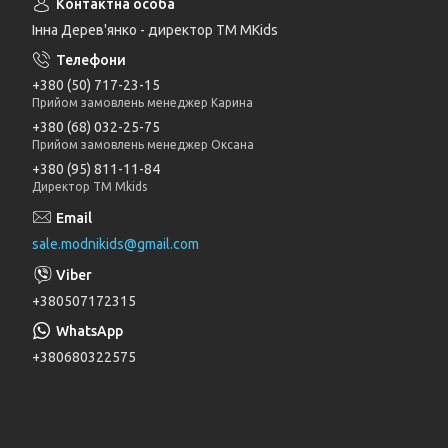
Інна Дерев'янко - директор TM MKids
+380 (50) 717-23-15
Прийом замовлень менеджер Карина
+380 (68) 032-25-75
Прийом замовлень менеджер Оксана
+380 (95) 811-11-84
Директор ТМ Mkids
sale.modnikids@gmail.com
+380507172315
+380680322575