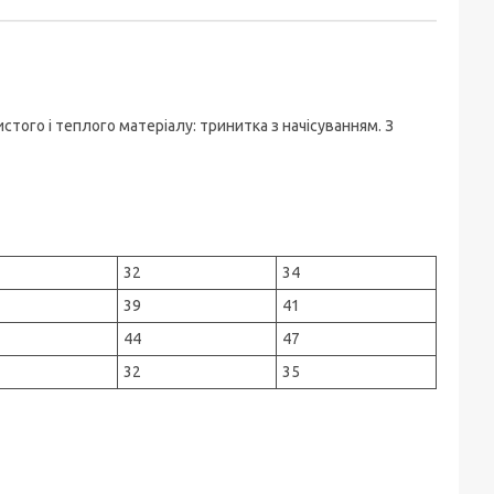
стого і теплого матеріалу: тринитка з начісуванням. З
32
34
39
41
44
47
32
35