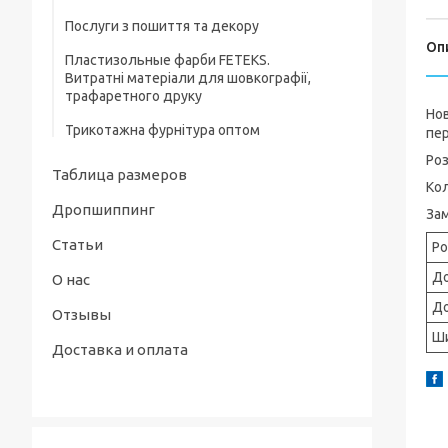
Послуги з пошиття та декору
Ясельні костюми та комплекти
Оп
Пластизольные фарби FETEKS.
Пісочники, напівкомбінезони
Витратні матеріали для шовкографії,
трафаретного друку
Дитячі сорочечки, кофточки та повзуни
Нов
Трикотажна фурнітура оптом
пе
Роз
Таблица размеров
Кол
Дропшиппинг
Зам
Статьи
Ро
До
О нас
Д
Отзывы
Ш
Доставка и оплата