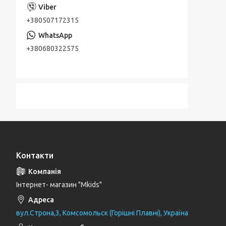
+380507172315
+380680322575
Контакти
Інтернет- магазин "Mkids"
вул.Строна,3, Комсомольск (Горішні Плавні), Україна