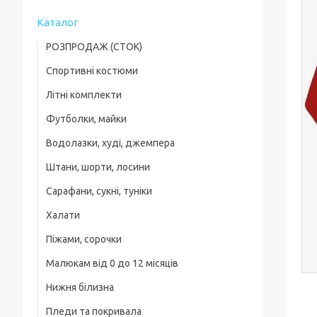
Каталог
РОЗПРОДАЖ (СТОК)
Спортивні костюми
Футболки
Літні комплекти
Хлопчикам
Літні комплекти
Футболки, майки
Хлопчикам
Дівчаткам
Шорти, бріджі, треси
Водолазки, худі, джемпера
Хлопчикам
Дівчаткам
Малюки
Штани, шорти, лосини
Хлопчикам
Дівчаткам
Водолазки, худі, джемпера
Сарафани, сукні, туніки
Спортивні штани та підштанці
Дівчаткам
Костюми
Халати
Шорти, Бриджі
Піжами, сорочки
Лосини, легінси, треси
Малюкам від 0 до 12 місяців
Хлопчикам
Нижня білизна
Боді для малюків
Дівчаткам
Пледи та покривала
Комбінезони, сліпи