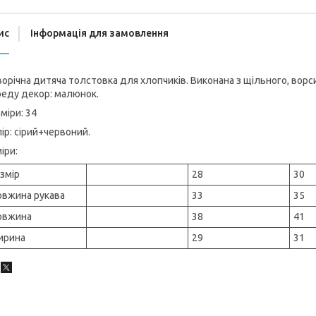
ис
Інформація для замовлення
орічна дитяча толстовка для хлопчиків. Виконана з щільного, ворси
реду декор: малюнок.
міри: 34
ір: сірий+червоний.
іри:
змір
28
30
вжина рукава
33
35
овжина
38
41
ирина
29
31