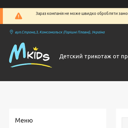
Зараз компанія не може швидко обробляти замов
вул.Строна,3, Комсомольск (Горішні Плавні), Україна
Детский трикотаж от п