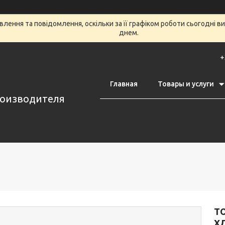
лення та повідомлення, оскільки за її графіком роботи сьогодні 
днем.
+
Главная
Товары и услуги
роизводителя
Т
Х